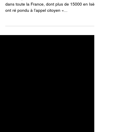
🔴Edito de Philippe Beaufort du 1er
Octobre 2025
Le 10 septembre 2025, 500 000 manifestants
dans toute la France, dont plus de 15000 en Isère,
ont ré pondu à l’appel citoyen «...