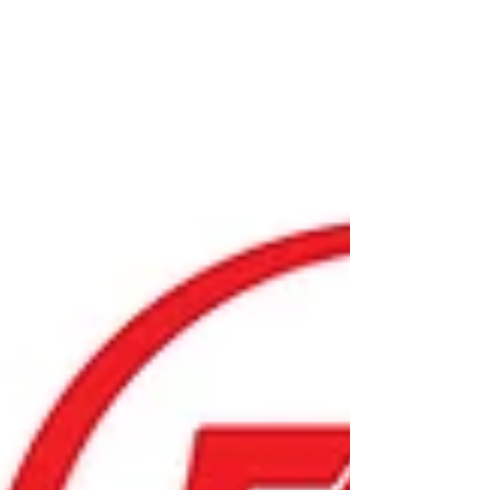
poursuit et est systématiquement utilisée par les
gouvernements occidentaux et par M