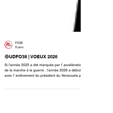
FO38
9 janv.
🔴UDFO38 | VOEUX 2026
Si l’année 2025 a été marquée par l’ accélération
de la marche à la guerre , l’année 2026 a débuté
avec l’ enlèvement du président du Venezuela par
les Etats-Unis . Fait hallucinant mais montrant
clairement la volonté de Trump d’imposer la loi du
plus fort contre le droit international pour servir les
intérêts de l’impérialisme Américain et du
capitalisme. En Europe, la guerre en Ukraine se