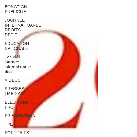
FONCTION
PUBLIQUE
JOURNEE
INTERNATIOANLE
DROITS
DES F
EDUCATION
NATIONALE
1er MAI
journée
internationale
des
VIDEOS
PRESSES
| MEDIAS
ELECTIONS
PRO
PRIVATISATION
TPE
PORTRAITS