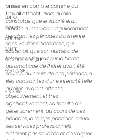
prises en compte comme du 
INTERIM
travail effectif, 
alors qu’elle 
EDITO
constatait que le salarié était 
COMITE
amené à intervenir régulièrement 
pendant les périodes d’astreinte, 
CULTURE
sans vérifier si l’intéressé, qui 
SANTE
soutenait que son numéro de 
téléphone figurait sur la borne 
SECURITE SOCIALE
automatique de l’hôtel, avait été 
PARTENAIRE
soumis, au cours de ces périodes, à 
des contraintes d’une intensité telle 
IA
qu’elles avaient affecté, 
HISTOIRE
objectivement et très 
significativement, sa faculté de 
gérer librement, au cours de ces 
périodes, le temps pendant lequel 
ses services professionnels 
n’étaient pas sollicités et de vaquer 