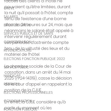
l’accès des clients à l’hôtel ne 
pouvaient qu’être limitées, durant 
GREVE
la nuit qu’il passait à l’hôtel, compte 
SALAIRES
tenu de l’existence d’une borne 
d’accès 24 heures sur 24, mais que 
DROIT DE GREVE
néanmoins le salarié était appelé à 
SERVICES PUBLICS ET DE SANTE
intervenir régulièrement durant 
CONFEDERATION
ses périodes d’astreinte compte 
tenu de la vétusté des lieux et du 
REVENDICATIONS
matériel de l’hôtel.
ELECTIONS FONCTION PUBLIQUE 2022
La chambre sociale de la Cour de 
SERVICE PUBLIC
cassation, dans un arrêt du 14 mai 
HANDICAP
2025 (n°24-14319), casse la décision 
de la cour d’appel en rappelant la 
RETRAITES
position de la CJUE.
ELECTIONS PROFESSIONNELLES
CONSOMMATION
En effet, la CJUE considère qu’à 
partir du moment où les 
FONCTION PUBLIQUE