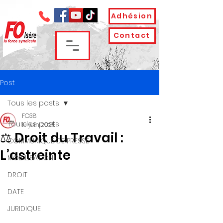
Adhésion
Contact
Post
Tous les posts
FO38
Tous les posts
19 juin 2025
⚖ Droit du Travail :
COMMUNIQUE DE PRESSE
L’astreinte
MOBILISATION
DROIT
DATE
JURIDIQUE