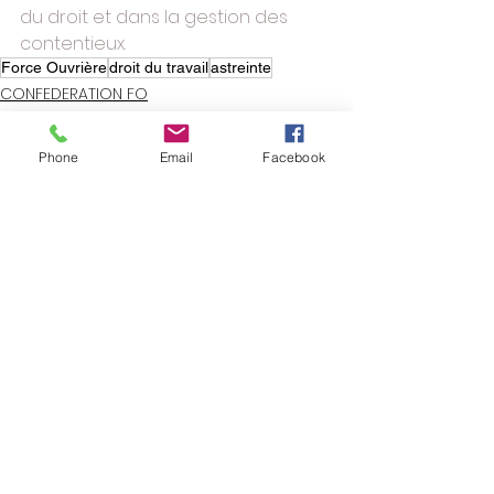
du droit et dans la gestion des 
contentieux.
Force Ouvrière
droit du travail
astreinte
CONFEDERATION FO
DROIT
Phone
Email
Facebook
Voir tout
Posts similaires