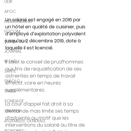
UDR
AFOC
Un salarié est engagé en 2016 par 
ENSEIGNEMENT
un hôtel en qualité de cuisinier, puis 
FOCOM
d’employé d’exploitation polyvalent 
jusqu’au 2 décembre 2019, date à 
FORMATION
laquelle il est licencié.
JOURNAL
M TAG
Il saisit le conseil de prud’hommes 
aux fins de requalification de ses 
SANTE
astreintes en temps de travail 
SNFOLC
effectif, voire en heures 
supplémentaires.
SNUDI
SONDAGE
La cour d’appel fait droit à sa 
demande mais limite ses temps 
SPASEEN
d’astreinte au motif que les 
ASSEMBLEE GENERALE
interventions du salarié au titre de 
CONGRES