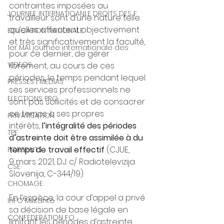
contraintes imposées au 
JOURNEE INTERNATIOANLE DROITS DES F
travailleur sont d’une nature telle 
qu’elles affectent objectivement 
EDUCATION NATIONALE
et très significativement la faculté, 
1er MAI journée internationale des
pour ce dernier, de gérer 
VIDEOS
librement, au cours de ces 
périodes, le temps pendant lequel 
PRESSES | MEDIAS
ses services professionnels ne 
ELECTIONS PRO
sont pas sollicités et de consacrer 
ce temps à ses propres 
PRIVATISATION
intérêts,
 l’intégralité des périodes 
TPE
d’astreinte doit être assimilée à du 
temps de travail effectif 
(CJUE, 
PORTRAITS
9 mars 2021, D.J. c/ Radiotelevizija 
CSE
Slovenija, C-344/19).
CHOMAGE
En l’espèce, la cour d’appel a privé 
InFO Militante
sa décision de base légale en 
CONFEDERATION FO
limitant les périodes d’astreinte 