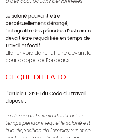
à des occupations personnelles
.
Le salarié pouvant être 
perpétuellement dérangé, 
l’intégralité des périodes d’astreinte 
devait être requalifiée en temps de 
travail effectif.
Elle renvoie donc l’affaire devant la 
cour d’appel de Bordeaux.
CE QUE DIT LA LOI
L’article L. 3121-1 du Code du travail 
dispose :
La durée du travail effectif est le 
temps pendant lequel le salarié est 
à la disposition de l’employeur et se 
conforme à ses directives sans 