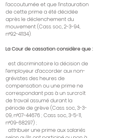
l’accoutumée et que l’instauration 
de cette prime a été décidée 
après le déclenchement du 
mouvement (Cass. soc., 2-3-94, 
n°92-41134).
La Cour de cassation considère que :
  est discriminatoire la décision de 
l’employeur d’accorder aux non-
grévistes des heures de 
compensation ou une prime ne 
correspondant pas à un surcroît 
de travail assumé durant la 
période de grève (Cass. soc., 3-3-
09, n°07-44676 ; Cass. soc., 3-5-11, 
n°09-68297) ;
  attribuer une prime aux salariés 
selon qu’ils ont participé ou non à 