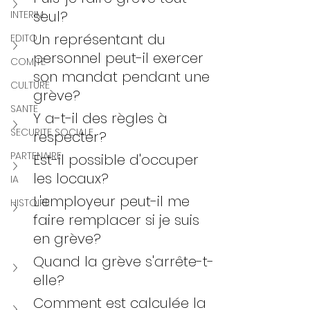
seul?
INTERIM
Un représentant du 
EDITO
personnel peut-il exercer 
COMITE
son mandat pendant une 
CULTURE
grève?
SANTE
Y a-t-il des règles à 
SECURITE SOCIALE
respecter?
PARTENAIRE
Est-il possible d'occuper 
les locaux?
IA
L'employeur peut-il me 
HISTOIRE
faire remplacer si je suis 
en grève?
Quand la grève s'arrête-t-
elle? 
Comment est calculée la 