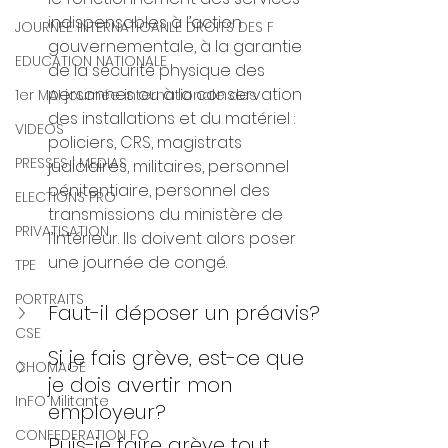
indispensables à l’action 
JOURNEE INTERNATIOANLE DROITS DES F
gouvernementale, à la garantie 
EDUCATION NATIONALE
de la sécurité physique des 
personnes ou à la conservation 
1er MAI journée internationale des
des installations et du matériel : 
VIDEOS
policiers, CRS, magistrats 
PRESSES | MEDIAS
judiciaires, militaires, personnel 
pénitentiaire, personnel des 
ELECTIONS PRO
transmissions du ministère de 
PRIVATISATION
l’Intérieur. Ils doivent alors poser 
une journée de congé.
TPE
PORTRAITS
Faut-il déposer un préavis?
CSE
Si je fais grève, est-ce que 
CHOMAGE
je dois avertir mon 
InFO Militante
employeur?
CONFEDERATION FO
Puis-je faire grève tout 