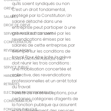
qu’ils soient syndiqués ou non. 
GREVE
C’est un droit fondamental, 
protégé par la Constitution. Un 
SALAIRES
salarié détaché dans une 
DROIT DE GREVE
entreprise peut participer à une 
grève s’il est concerné par les 
SERVICES PUBLICS ET DE SANTE
revendications émises par les 
CONFEDERATION
salariés de cette entreprise, par 
REVENDICATIONS
exemple sur les conditions de 
travail. Pour être licite, la grève 
ELECTIONS FONCTION PUBLIQUE 2022
doit réunir les trois conditions : 
SERVICE PUBLIC
une mobilisation concertée et 
collective, des revendications 
HANDICAP
professionnelles et un arrêt total 
RETRAITES
du travail.
Il existe de rares exceptions, pour 
ELECTIONS PROFESSIONNELLES
certaines catégories d’agents de 
CONSOMMATION
la fonction publique qui assurent 
FONCTION PUBLIQUE
le fonctionnement des services 