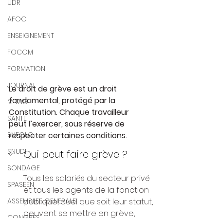
UDR
AFOC
ENSEIGNEMENT
FOCOM
FORMATION
JOURNAL
Le droit de grève est un droit 
fondamental, protégé par la 
M TAG
Constitution. Chaque travailleur 
SANTE
peut l’exercer, sous réserve de 
respecter certaines conditions.
SNFOLC
SNUDI
Qui peut faire grève ?
SONDAGE
Tous les salariés du secteur privé 
SPASEEN
et tous les agents de la fonction 
publique, quel que soit leur statut, 
ASSEMBLEE GENERALE
peuvent se mettre en grève, 
CONGRES