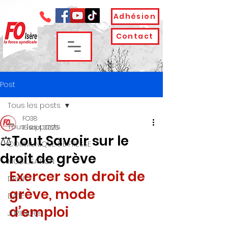
Adhésion
Contact
Post
Tous les posts
FO38
Tous les posts
15 sept. 2025
⚖️Tout Savoir sur le
COMMUNIQUE DE PRESSE
droit de grève
MOBILISATION
Exercer son droit de 
DROIT
grève, mode 
DATE
d’emploi
JURIDIQUE