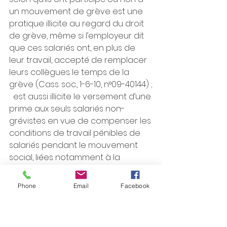
un mouvement de grève est une 
pratique illicite au regard du droit 
de grève, même si l’employeur dit 
que ces salariés ont, en plus de 
leur travail, accepté de remplacer 
leurs collègues le temps de la 
grève (Cass. soc., 1-6-10, n°09-40144) ;
  est aussi illicite le versement d’une 
prime aux seuls salariés non-
grévistes en vue de compenser les 
conditions de travail pénibles de 
salariés pendant le mouvement 
social, liées notamment à la 
nervosité des usagers du service 
de transport assuré par 
Phone
Email
Facebook
l’employeur (Cass. soc., 3-5-11, n°09-
68297).