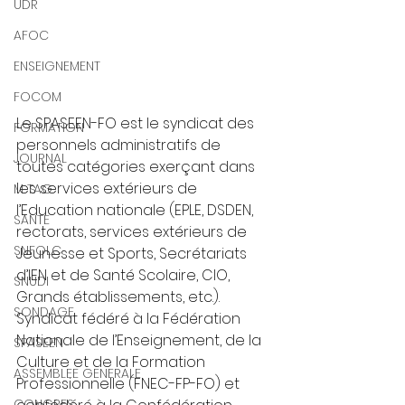
UDR
AFOC
ENSEIGNEMENT
FOCOM
Le SPASEEN-FO est le syndicat des 
FORMATION
personnels administratifs de 
JOURNAL
toutes catégories exerçant dans 
les services extérieurs de 
M TAG
l’Education nationale (EPLE, DSDEN, 
SANTE
rectorats, services extérieurs de 
SNFOLC
Jeunesse et Sports, Secrétariats 
d’IEN et de Santé Scolaire, CIO, 
SNUDI
Grands établissements, etc.).  
SONDAGE
Syndicat fédéré à la Fédération 
Nationale de l’Enseignement, de la 
SPASEEN
Culture et de la Formation 
ASSEMBLEE GENERALE
Professionnelle (FNEC-FP-FO) et 
CONGRES