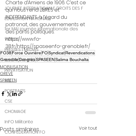
Charte d’Amiens de 1906. C’est ce 
JOURNEE INTERNATIOANLE DROITS DES F
qui nous rend LIBRES et 
INDEPENDANTS à l’égard du 
EDUCATION NATIONALE
patronat, des gouvernements et 
1er MAI journée internationale des
des partis politiques.  
https://www.fo-
VIDEOS
38.fr/https://spaseenfo-grenoble.fr/
PRESSES | MEDIAS
FO38
Force Ouvrière
FO
Syndicat
Revendications
ELECTIONS PRO
Grenoble
Congrès
SPASEEN
Salima Bouchalta
MOBILISATION
PRIVATISATION
GREVE
SPASEEN
TPE
PORTRAITS
CSE
CHOMAGE
InFO Militante
Voir tout
Posts similaires
CONFEDERATION FO