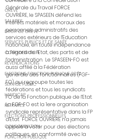
confédéré à la Confédération 
Générale du Travail FORCE 
GREVE
OUVRIÈRE, le SPASEEN défend les 
SALAIRES
intérêts matériels et moraux des 
personnels administratifs des 
DROIT DE GREVE
services extérieurs de l’Education 
SERVICES PUBLICS ET DE SANTE
nationale, en toute indépendance 
à l’égard de l’Etat, des partis et de 
CONFEDERATION
l’administration.  Le SPASEEN-FO est 
REVENDICATIONS
aussi affilié à la Fédération 
ELECTIONS FONCTION PUBLIQUE 2022
générale des fonctionnaires (FGF-
FO) qui regroupe toutes les 
SERVICE PUBLIC
fédérations et tous les syndicats 
HANDICAP
FO de la Fonction publique de l’Etat. 
La FGF-FO est la 1ere organisation 
RETRAITES
syndicale représentative dans la FP 
ELECTIONS PROFESSIONNELLES
d’Etat.  FORCE OUVRIERE n’a jamais 
appelé à voter pour des élections 
CONSOMMATION
politiques, en conformité avec la 
FONCTION PUBLIQUE