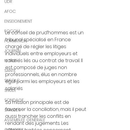
UDR
AFOC
ENSEIGNEMENT
FOCOM
Le conseil de prud’hommes est un 
tribunal spécialisé en France 
FORMATION
chargé de régler les litiges 
JOURNAL
individuels entre employeurs et 
salariés liés au contrat de travail. Il 
M TAG
est composé de juges non 
SANTE
professionnels, élus en nombre 
SNFOLC
égal parmi les employeurs et les 
salariés. 
SNUDI
SONDAGE
Sa mission principale est de 
favoriser la conciliation, mais il peut 
SPASEEN
aussi trancher les conflits en 
ASSEMBLEE GENERALE
rendant des jugements. Les 
CONGRES