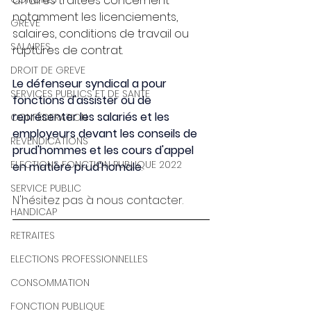
affaires traitées concernent 
notamment les licenciements, 
GREVE
salaires, conditions de travail ou 
SALAIRES
ruptures de contrat.
DROIT DE GREVE
Le défenseur syndical a pour 
SERVICES PUBLICS ET DE SANTE
fonctions d'assister ou de 
représenter les salariés et les 
CONFEDERATION
employeurs devant les conseils de 
REVENDICATIONS
prud'hommes et les cours d'appel 
ELECTIONS FONCTION PUBLIQUE 2022
en matière prud'homale
.
SERVICE PUBLIC
N'hésitez pas à nous contacter.
HANDICAP
RETRAITES
ELECTIONS PROFESSIONNELLES
CONSOMMATION
FONCTION PUBLIQUE