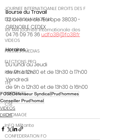
JOURNEE INTERNATIOANLE DROITS DES F
Bourse du Travail
32 avenue de l’Europe 38030 - 
EDUCATION NATIONALE
GRENOBLE CEDEX
1er MAI journée internationale des
04 76 09 76 36 
udfo38@fo38.fr
VIDEOS
Horaires :
PRESSES | MEDIAS
ELECTIONS PRO
Du lundi au Jeudi
de 9h à 12h30 et de 13h30 à 17h00
PRIVATISATION
Vendredi
TPE
de 9h à 12h30 et de 13h30 à 16h00
PORTRAITS
FO38
Défenseur Syndical
Prud'hommes
Conseiller Prud'homal
CSE
VIDEOS
CHOMAGE
DROIT
InFO Militante
CONFEDERATION FO