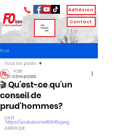
Adhésion
Contact
Post
Tous les posts
FO38
Tous les posts
22 mai 2025
🎬 Qu'est-ce qu'un
COMMUNIQUE DE PRESSE
conseil de
MOBILISATION
prud'hommes?
DROIT
DATE
https://youtu.be/veI83UXbgwg
JURIDIQUE