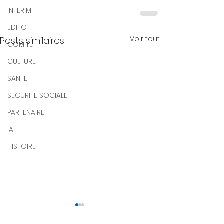
INTERIM
EDITO
Voir tout
Posts similaires
COMITE
CULTURE
SANTE
SECURITE SOCIALE
PARTENAIRE
IA
HISTOIRE