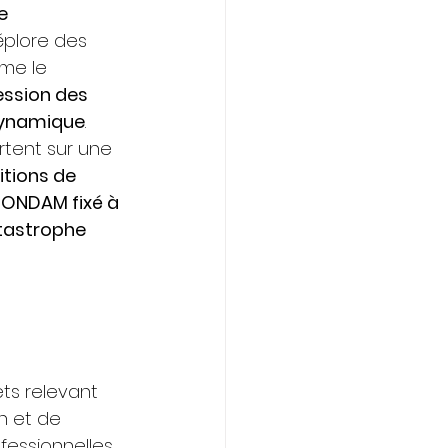
e 
éplore des 
me le 
ssion des 
dynamique
.
rtent sur une 
tions de 
 
ONDAM fixé à 
tastrophe 
ts relevant 
n et de 
fessionnelles.