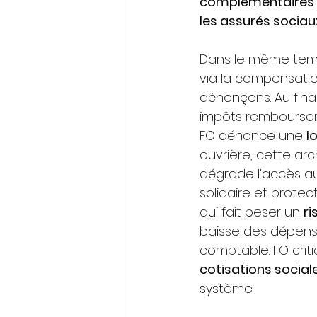
complémentaires
les assurés sociau
Dans le même temp
via la compensati
dénonçons. Au final
impôts rembourser 
FO dénonce une 
l
ouvrière, cette arc
dégrade l’accès au
solidaire et protec
qui fait peser un 
ri
baisse des dépenses
comptable. FO criti
cotisations social
système.