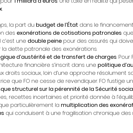
 pour 
1 milliard d’euros
. Une taxe en réalité qui pèse
x
.
s, la part du 
budget de l’État
 dans le financement
on des 
exonérations de cotisations patronales
 que
 c’est une 
double peine
 pour des assurés qui doive
la dette patronale des exonérations.
ogique d’austérité et de transfert de charges
. Pour
hitecture financière s’inscrit dans une 
politique d’a
x droits sociaux, loin d’une approche résolument so
trice que FO ne cesse de revendiquer. FO fustige un
sque structurel sur la pérennité de la Sécurité socia
, recettes incertaines et priorité donnée à l’équili
que particulièrement la 
multiplication des exonérat
es
 qui conduisent à une fragilisation chronique des