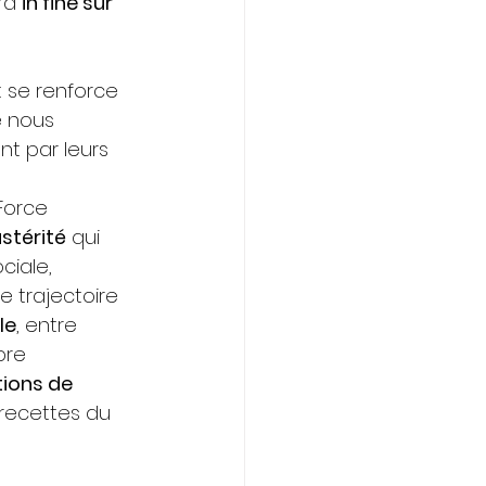
ra 
in fine sur 
 se renforce 
 nous 
nt par leurs 
 Force 
ustérité
 qui 
ciale, 
e trajectoire 
le
, entre 
bre 
ions de 
 recettes du 