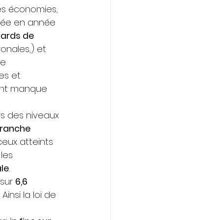
ses économies, 
née en année 
iards de 
onales,) et 
e 
s et 
dont manque 
s des niveaux 
branche 
eux atteints 
les 
le
.
sur 
6,6 
Ainsi la loi de 