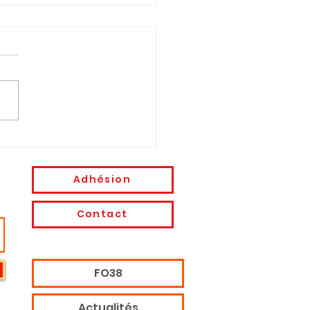
ortes chaleurs ou
ode de canicule :
Adhésion
ployeur est
rmais tenu d’agir !
Contact
FO38
Actualités