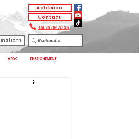
Adhésion
Contact
04 76 09 76 36
rmations
AFOC
ENSEIGNEMENT
SPASEEN
T DE SANTE
CONFEDERATION
S