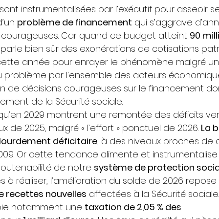
 sont instrumentalisées par l’exécutif pour asseoir 
d’un 
problème de financement
 qui s’aggrave d’an
s courageuses. Car quand ce budget atteint 
90 mill
 parle bien sûr des exonérations de cotisations patr
t cette année pour enrayer le phénomène malgré un
 problème par l’ensemble des acteurs économique
bien de décisions courageuses sur le financement 
ement de la Sécurité sociale.
squ’en 2029 montrent une remontée des déficits ver
 de 2025, malgré « l’effort » ponctuel de 2026. 
La 
ourdement déficitaire
, à des niveaux proches de c
009. Or cette tendance alimente et instrumentalise 
soutenabilité de notre 
système de protection socia
 à réaliser, l’amélioration du solde de 2026 repose 
de recettes nouvelles
 affectées à la Sécurité sociale. 
oie notamment une 
taxation de 2,05 % des 