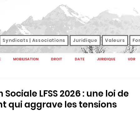
Syndicats | Associations
Juridique
Valeurs
Fo
E
MOBILISATION
DROIT
DATE
JURIDIQUE
UDR
NAL
M TAG
SANTE
SNFOLC
SNUDI
SONDAGE
 Sociale LFSS 2026 : une loi de
 qui aggrave les tensions
GREVE
SALAIRES
DROIT DE GREVE
SERVICES PUBLICS E
CTION PUBLIQUE 2022
SERVICE PUBLIC
HANDICAP
RETRAITE