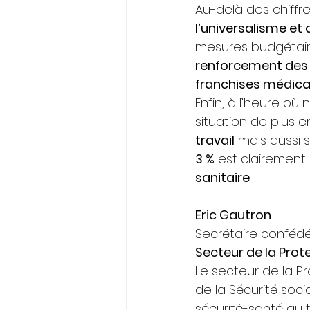
Au-delà des chiffre
l’universalisme et d
mesures budgétaire
renforcement des 
franchises médica
Enfin, à l’heure o
situation de plus 
travail
 mais aussi s
3 %
 est clairement 
sanitaire
.
Eric Gautron
Secrétaire confédé
Secteur de la Prote
Le secteur de la Pr
de la Sécurité soci
sécurité-santé au t