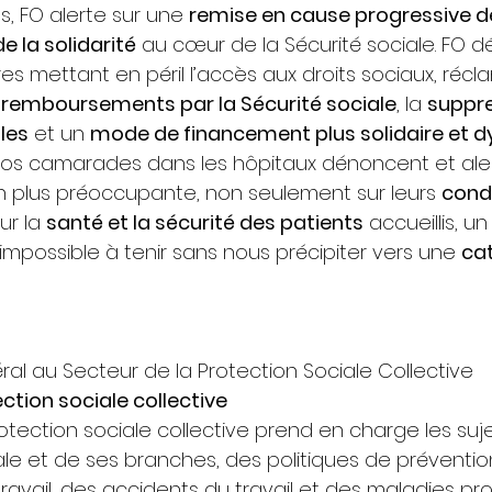
s, FO alerte sur une 
remise en cause progressive d
e la solidarité
 au cœur de la Sécurité sociale. FO d
s mettant en péril l’accès aux droits sociaux, récla
remboursements par la Sécurité sociale
, la 
suppre
les
 et un 
mode de financement plus solidaire et 
ù nos camarades dans les hôpitaux dénoncent et ale
en plus préoccupante, non seulement sur leurs 
condi
ur la 
santé et la sécurité des patients
 accueillis, un
impossible à tenir sans nous précipiter vers une 
ca
ral au Secteur de la Protection Sociale Collective
ction sociale collective
otection sociale collective prend en charge les suje
ale et de ses branches, des politiques de préventio
ravail, des accidents du travail et des maladies pro