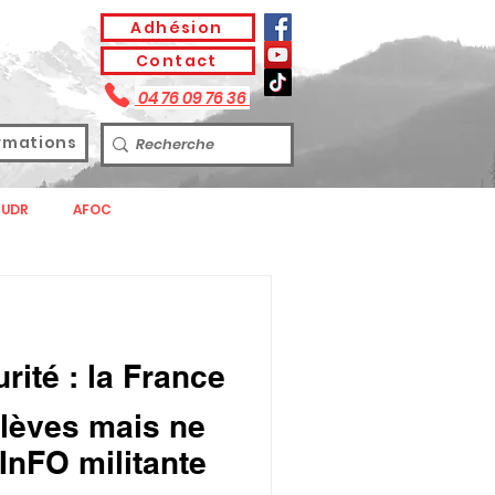
Adhésion
Contact
04 76 09 76 36
rmations
UDR
AFOC
SNUDI
SONDAGE
urité : la France
élèves mais ne
InFO militante
PUBLIQUE 2022