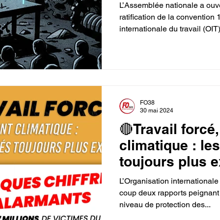
L’Assemblée nationale a ouver
ratification de la convention
internationale du travail (OIT) sur la santé et la sécuri
RETRAITES
ELECTIONS PROFESSIONNELLES
des travailleurs . Un texte 
Ce long délai traduit une rét
questions, dans un pays qui 
triste classement européen des mo
pourtant décidé de supprimer les CHSC
📜 Une convention adoptée 
FO38
30 mai 2024
🔴Travail forc
climatique : les
toujours plus 
L’Organisation internationale
coup deux rapports peignant
niveau de protection des...