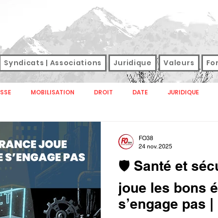
Syndicats | Associations
Juridique
Valeurs
Fo
SSE
MOBILISATION
DROIT
DATE
JURIDIQUE
FORMATION
JOURNAL
M TAG
SANTE
SNFOLC
FO38
24 nov. 2025
🛡️ Santé et séc
E
CONGRES
GREVE
SALAIRES
DROIT DE GREVE
joue les bons 
s’engage pas | 
CONFEDERATION
REVENDICATIONS
ELECTIONS FONCTION 