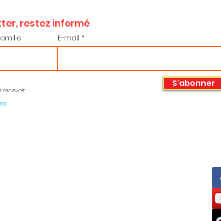
ter, restez informé
amille
E-mail
S'abonner
e recevoir
ons
Horaires :
 76 09 76 36
Du lundi au Jeudi
o38@fo38.fr
de 9h à 12h30 et de 13h30 à 17h00
Vendredi
de 9h à 12h30 et de 13h30 à 16h00