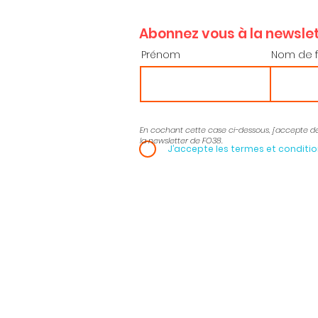
Abonnez vous à la newslet
Prénom
Nom de f
En cochant cette case ci-dessous, j’accepte d
la newsletter de FO38.
J’accepte les termes et conditi
Gardons le
contact
Bourse du Travail
04
32 avenue de l’Europe
udf
38030 - GRENOBLE
CEDEX