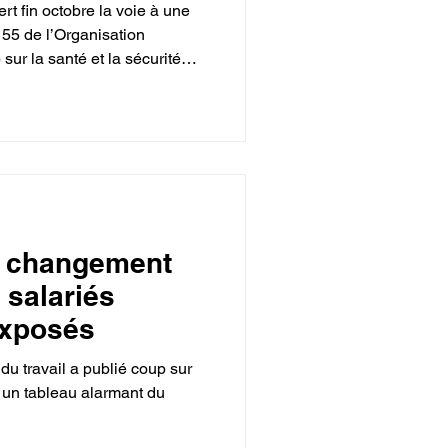
t fin octobre la voie à une
 155 de l’Organisation
té
adopté à Genève… en 1981 .
icence à s’engager sur ces
détient la première place du
rts au travail et qui a
T il y a cinq ans.
e
é, changement
 salariés
exposés
 du travail a publié coup sur
 un tableau alarmant du