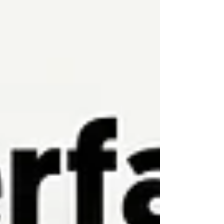
troubles du sommeil, des difficultés de
concentration, de l’anxiété et des épisodes
dépressifs liés à une surexposition numérique.
Une étude récente relay