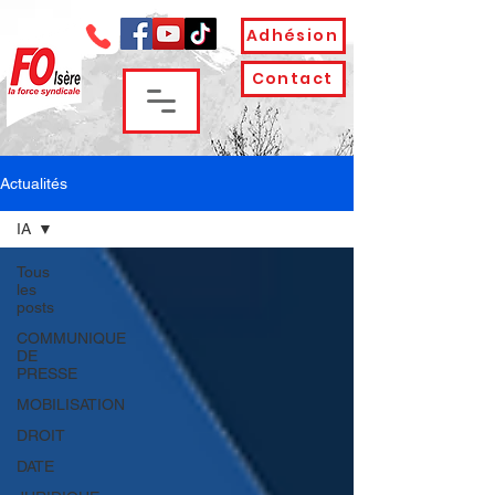
Adhésion
Contact
Actualités
IA
Tous
les
posts
COMMUNIQUE
DE
PRESSE
MOBILISATION
DROIT
DATE