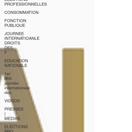
PROFESSIONNELLES
CONSOMMATION
FONCTION
PUBLIQUE
JOURNEE
INTERNATIOANLE
DROITS
DES
F
EDUCATION
NATIONALE
1er
MAI
journée
internationale
des
VIDEOS
PRESSES
|
MEDIAS
ELECTIONS
PRO