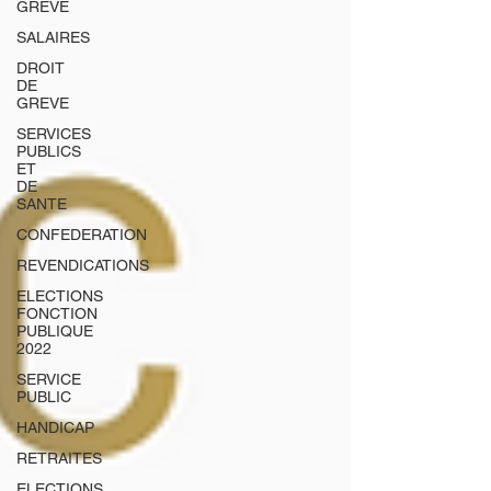
GREVE
SALAIRES
DROIT
DE
GREVE
SERVICES
PUBLICS
ET
DE
SANTE
CONFEDERATION
REVENDICATIONS
ELECTIONS
FONCTION
PUBLIQUE
2022
SERVICE
PUBLIC
HANDICAP
RETRAITES
ELECTIONS