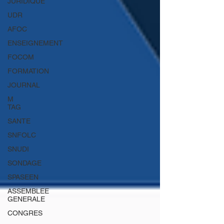
JURIDIQUE
UDR
AFOC
ENSEIGNEMENT
FOCOM
FORMATION
JOURNAL
M
TAG
SANTE
SNFOLC
SNUDI
SONDAGE
SPASEEN
ASSEMBLEE
GENERALE
CONGRES