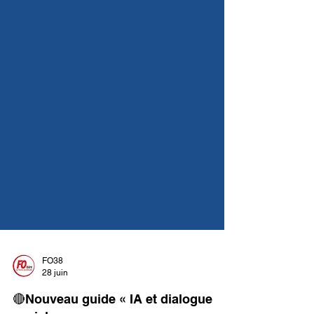
FO38
28 juin