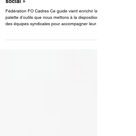
🔴Nouveau guide « IA et dialogue
social »
Fédération FO Cadres Ce guide vient enrichir la
palette d’outils que nous mettons à la disposition
des équipes syndicales pour accompagner leur
action quotidienne et renforcer notre présence
auprès des cadres, ingénieurs et managers.
Comme nos guides consacrés au télétravail, au
forfait-jours, à la parentalité, aux jeunes diplômés
ou encore au guide juridique du salarié cadre,
cette publication a vocation à être un support
d’information, d’expertise au service de la
négociati