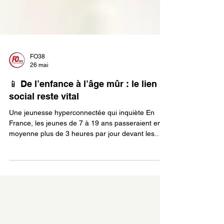
FO38
26 mai
📱 De l’enfance à l’âge mûr : le lien
social reste vital
Une jeunesse hyperconnectée qui inquiète En
France, les jeunes de 7 à 19 ans passeraient en
moyenne plus de 3 heures par jour devant les
écrans, tandis que 59 % des adolescents de 11 à
15 ans déclarent utiliser les réseaux sociaux plus
de trois heures quotidiennement. Plusieurs études
évoquent également une augmentation des