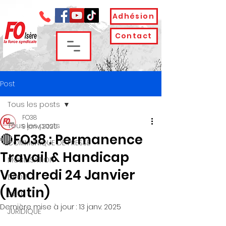
Adhésion
Contact
Post
Tous les posts
FO38
Tous les posts
9 janv. 2025
🔴FO38 : Permanence
COMMUNIQUE DE PRESSE
Travail & Handicap
MOBILISATION
Vendredi 24 Janvier
DROIT
(Matin)
DATE
Dernière mise à jour :
13 janv. 2025
JURIDIQUE