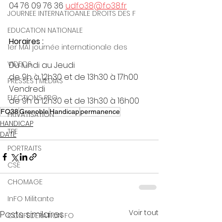
04 76 09 76 36 
udfo38@fo38.fr
JOURNEE INTERNATIOANLE DROITS DES F
EDUCATION NATIONALE
Horaires :
1er MAI journée internationale des
VIDEOS
Du lundi au Jeudi
de 9h à 12h30 et de 13h30 à 17h00
PRESSES | MEDIAS
Vendredi
ELECTIONS PRO
de 9h à 12h30 et de 13h30 à 16h00
FO38
Grenoble
Handicap
permanence
PRIVATISATION
HANDICAP
TPE
DATE
PORTRAITS
CSE
CHOMAGE
InFO Militante
Voir tout
Posts similaires
CONFEDERATION FO