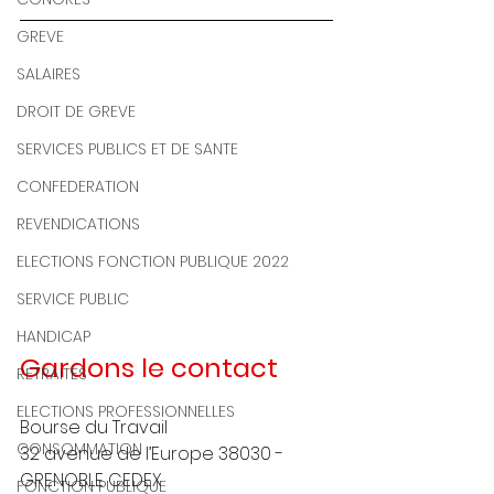
GREVE
SALAIRES
DROIT DE GREVE
SERVICES PUBLICS ET DE SANTE
CONFEDERATION
REVENDICATIONS
ELECTIONS FONCTION PUBLIQUE 2022
SERVICE PUBLIC
HANDICAP
Gardons le contact
RETRAITES
ELECTIONS PROFESSIONNELLES
Bourse du Travail
CONSOMMATION
32 avenue de l’Europe 38030 - 
GRENOBLE CEDEX
FONCTION PUBLIQUE