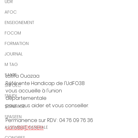
UDR
AFOC
ENSEIGNEMENT
FOCOM
FORMATION
JOURNAL
M TAG
SANTE
Latifa Ouazaa
Référente Handicap de l'UdFO38
SNFOLC
vous accueille à l'union 
SNUDI
départementale
pour vous aider et vous conseiller.
SONDAGE
SPASEEN
Permanence sur RDV : 04 76 09 76 36
ASSEMBLEE GENERALE
udfo38@fo38.fr
CONGRES