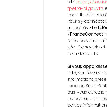
site
https://electio
tpe.travail.gouv.fr/
 
consultant la liste 
Pour s’y connecter
modalités 
:• Le tél
« FranceConnect » 
l’aide de votre nu
sécurité sociale et
nom de famille.
Si vous apparaissez
liste
, vérifiiez si vos 
informations prése
exactes. Si tel n’est
cas, vous aurez la p
de demander la rec
de vos information