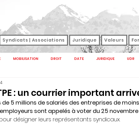
Syndicats | Associations
Juridique
Valeurs
Fo
E
MOBILISATION
DROIT
DATE
JURIDIQUE
UDR
24
NAL
M TAG
SANTE
SNFOLC
SNUDI
SONDAGE
TPE : un courrier important arrive
e 5 millions de salariés des entreprises de moins d
GREVE
SALAIRES
DROIT DE GREVE
SERVICES PUBLICS E
s employeurs sont appelés à voter du 25 novembre
 pour désigner leurs représentants syndicaux.
CTION PUBLIQUE 2022
SERVICE PUBLIC
HANDICAP
RETRAITE