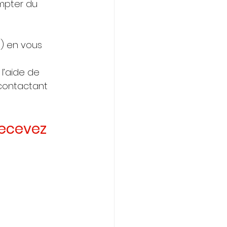
mpter du 
) en vous 
l’aide de 
 contactant 
recevez 