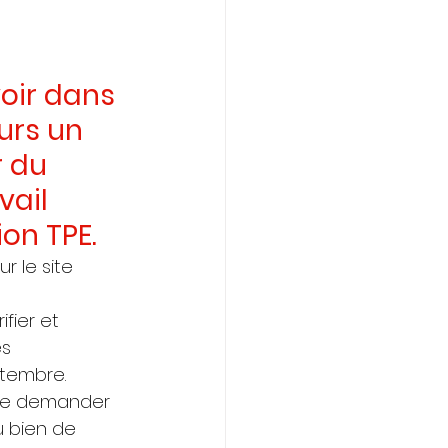
oir dans 
urs un 
 du 
vail 
ion TPE.
ur le site 
ifier et 
s 
ptembre.
 de demander 
u bien de 