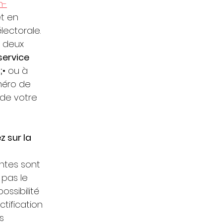
n-
et en 
électorale.
, deux 
éservice 
;•
 ou à 
méro de 
 de votre 
 sur la 
ntes sont 
 pas le 
ossibilité 
tification 
s 