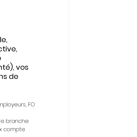
e, 
tive, 
 
é), vos 
ns de 
employeurs, FO 
re branche 
ix compte.