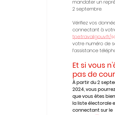
mandater un représ
2 septembre.
Vérifiez vos donn
connectant à votre
tpe.travail.gouv.fr/
s
votre numéro de sé
l’assistance téléph
Et si vous n
pas de courr
À partir du 2 sept
2024, vous pourrez 
que vous êtes bien 
la liste électorale 
connectant sur le 