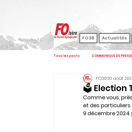
FO38
Actualités
Tous les posts
COMMUNIQUE DE PRESS
FO38
30 août 20
FOCOM
FORMATION
JOUR
🗳 Election 
Comme vous, près d
ASSEMBLEE GENERALE
CONGRES
et des particulier
9 décembre 2024
REVENDICATIONS
ELECTIONS FON