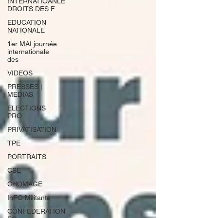
INTERNATIOANLE
DROITS DES F
EDUCATION
NATIONALE
1er MAI journée
internationale
des
VIDEOS
PRESSES |
MEDIAS
ELECTIONS
PRO
PRIVATISATION
TPE
PORTRAITS
CSE
CHOMAGE
InFO Militante
CONFEDERATION