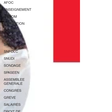
AFOC
ENSEIGNEMENT
FOCOM
FORMATION
JOURNAL
M TAG
SANTE
SNFOLC
SNUDI
SONDAGE
SPASEEN
ASSEMBLEE
GENERALE
CONGRES
GREVE
SALAIRES
DROIT DE