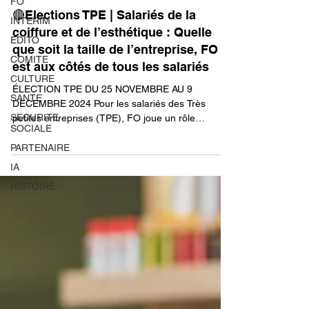
FO
FO38
2 oct. 2024
INTERIM
🔴Elections TPE | Salariés de la
EDITO
coiffure et de l’esthétique : Quelle
COMITE
que soit la taille de l’entreprise, FO
CULTURE
est aux côtés de tous les salariés
SANTE
ÉLECTION TPE DU 25 NOVEMBRE AU 9
SECURITE
SOCIALE
DECEMBRE 2024 Pour les salariés des Très
petites entreprises (TPE), FO joue un rôle
PARTENAIRE
essentiel au niveau...
IA
HISTOIRE