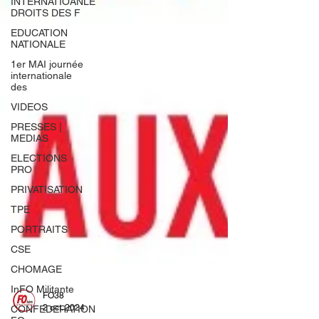
INTERNATIOANLE
DROITS DES F
EDUCATION
NATIONALE
1er MAI journée
internationale
des
VIDEOS
PRESSES |
MEDIAS
ELECTIONS
PRO
PRIVATISATION
TPE
PORTRAITS
CSE
CHOMAGE
InFO Militante
CONFEDERATION