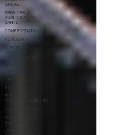
GREVE
SERVICES
PUBLICS ET DE
SANTE
CONFEDERATION
REVENDICATIONS
ELECTIONS
FONCTION
PUBLIQUE 2022
SERVICE
PUBLIC
HANDICAP
RETRAITES
ELECTIONS
PROFESSIONNELLES
CONSOMMATION
FONCTION
PUBLIQUE
JOURNEE