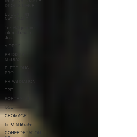
INTERNATIOANLE
DROITS DES F
EDUCATION
NATIONALE
1er MAI journée
internationale
des
VIDEOS
PRESSES |
MEDIAS
ELECTIONS
PRO
PRIVATISATION
TPE
PORTRAITS
CSE
CHOMAGE
InFO Militante
CONFEDERATION