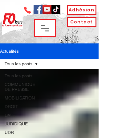
Adhésion
Contact
Actualités
Tous les posts
Tous les posts
COMMUNIQUE
DE PRESSE
MOBILISATION
DROIT
DATE
JURIDIQUE
UDR