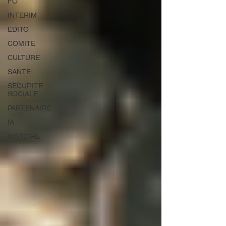
FO
INTERIM
EDITO
COMITE
CULTURE
SANTE
SECURITE
SOCIALE
PARTENAIRE
IA
HISTOIRE