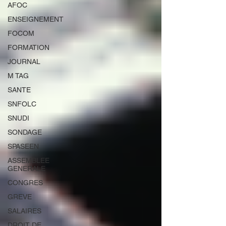
AFOC
ENSEIGNEMENT
FOCOM
FORMATION
JOURNAL
M TAG
SANTE
SNFOLC
SNUDI
SONDAGE
SPASEEN
ASSEMBLEE
GENERALE
CONGRES
GREVE
SALAIRES
DROIT DE