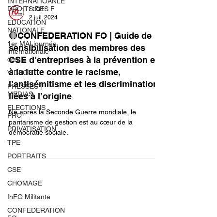
INTERNATIOANLE
DROITS DES F
EDUCATION
NATIONALE
1er MAI journée
internationale
FO38
des
2 juil. 2024
VIDEOS
🔴CONFEDERATION FO | Guide de
PRESSES |
sensibilisation des membres des
MEDIAS
CSE d’entreprises à la prévention et
ELECTIONS
PRO
à la lutte contre le racisme,
PRIVATISATION
l’antisémitisme et les discriminations
liées à l’origine
TPE
PORTRAITS
Né après la Seconde Guerre mondiale, le
paritarisme de gestion est au cœur de la
CSE
démocratie sociale.
CHOMAGE
InFO Militante
CONFEDERATION