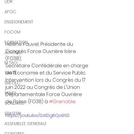
UDR
AFOC
ENSEIGNEMENT
FOCOM
FORMATION
Hélène Fauvel, Présidente du 
Congrès Force Ouvrière Isère 
JOURNAL
(FO38), 
M TAG
Secrétaire Confédérale en charge 
de l’Economie et du Service Public.  
SANTE
Intervention lors du Congrès du 17 
SNFOLC
juin 2022 au Congrès de L'Union 
SNUDI
Départementale Force Ouvrière 
de l'Isère (FO38) à 
#Grenoble
.
SONDAGE
SPASEEN
https://youtu.be/0zKDgBQa9S0
ASSEMBLEE GENERALE
CONGRES