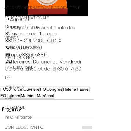
JOURNEE INTERNATIOANLE DROITS DES F
EDUCATION NATIONALE
📍Adresse : 
Bourse du Travail
1er MAI journée internationale des
32 avenue de l’Europe
VIDEOS
38030 - GRENOBLE CEDEX
📞04 76 09 76 36
PRESSES | MEDIAS
📧 
udfo38@fo38.fr
ELECTIONS PRO
🕰️Horaires : Du lundi au Vendredi 
PRIVATISATION
de 9h à 12h30 et de 13h30 à 17h30
TPE
PORTRAITS
FO38
Force Ouvrière
FO
Congrès
Hélène Fauvel
FO Interim
Mathieu Maréchal
CSE
CHOMAGE
InFO Militante
CONFEDERATION FO