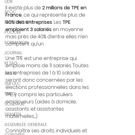
UDR
Il existe plus de 
2 millions de TPE en 
AFOC
France
, ce qui représente plus de 
90% des entreprises
. Les 
TPE 
ENSEIGNEMENT
emploient 3 salariés 
en moyenne 
FOCOM
mais près de 40% d’entre elles n’en 
FORMATION
comptent qu’un. 
JOURNAL
Une TPE est une entreprise qui 
M TAG
emploie moins de 11 salariés. Toutes 
les entreprises de 1 à 10 salariés 
SANTE
seront donc concernées par les 
SNFOLC
élections professionnelles dans les 
SNUDI
TPE, y compris les particuliers 
employeurs (aides à domicile, 
SONDAGE
assistants et assistantes 
SPASEEN
maternelles,...)..
ASSEMBLEE GENERALE
Connaître ses droits, individuels et 
CONGRES