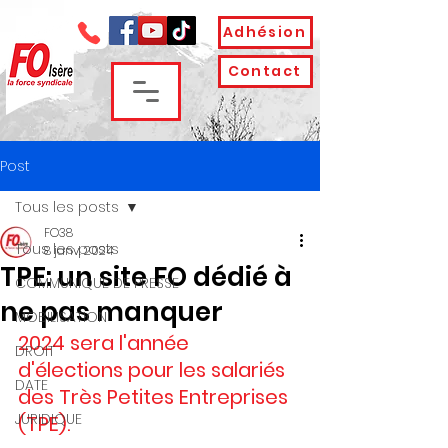
Adhésion
Contact
Post
Tous les posts
FO38
Tous les posts
8 janv. 2024
TPE: un site FO dédié à
COMMUNIQUE DE PRESSE
ne pas manquer
MOBILISATION
2024 sera l'année 
DROIT
d'élections pour les salariés 
DATE
des Très Petites Entreprises 
JURIDIQUE
(TPE).