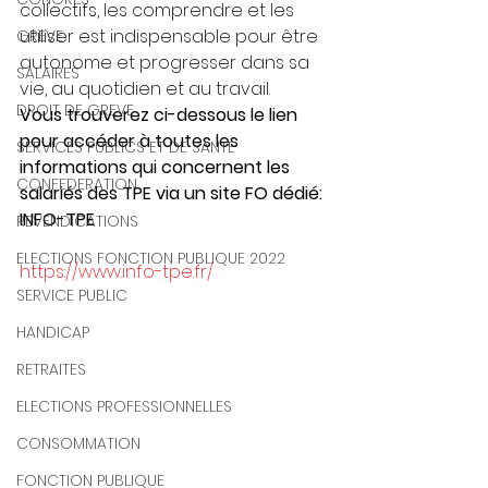
collectifs, les comprendre et les 
utiliser est indispensable pour être 
GREVE
autonome et progresser dans sa 
SALAIRES
vie, au quotidien et au travail.
DROIT DE GREVE
Vous trouverez ci-dessous le lien 
pour accéder à toutes les 
SERVICES PUBLICS ET DE SANTE
informations qui concernent les 
CONFEDERATION
salariés des TPE via un site FO dédié: 
INFO-TPE
REVENDICATIONS
ELECTIONS FONCTION PUBLIQUE 2022
https://www.info-tpe.fr/
SERVICE PUBLIC
HANDICAP
RETRAITES
ELECTIONS PROFESSIONNELLES
CONSOMMATION
FONCTION PUBLIQUE