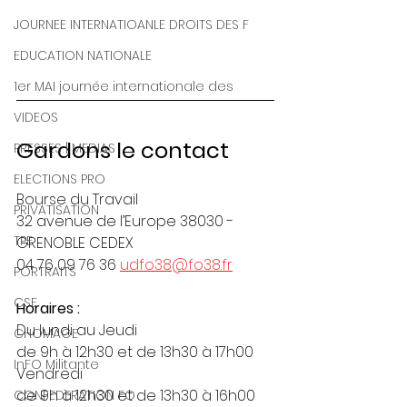
JOURNEE INTERNATIOANLE DROITS DES F
EDUCATION NATIONALE
1er MAI journée internationale des
VIDEOS
Gardons le contact
PRESSES | MEDIAS
ELECTIONS PRO
Bourse du Travail
PRIVATISATION
32 avenue de l’Europe 38030 - 
TPE
GRENOBLE CEDEX
04 76 09 76 36 
udfo38@fo38.fr
PORTRAITS
CSE
Horaires :
Du lundi au Jeudi
CHOMAGE
de 9h à 12h30 et de 13h30 à 17h00
InFO Militante
Vendredi
de 9h à 12h30 et de 13h30 à 16h00
CONFEDERATION FO