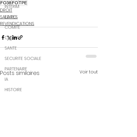
FO38
FO
TPE
INTERIM
DROIT
EDITO
SALAIRES
REVENDICATIONS
COMITE
CULTURE
SANTE
SECURITE SOCIALE
PARTENAIRE
Voir tout
Posts similaires
IA
HISTOIRE