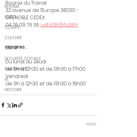
Bourse du Travail
INTERIM
32 avenue de l’Europe 38030 - 
EDITO
GRENOBLE CEDEX
04 76 09 76 36 
udfo38@fo38.fr
COMITE
CULTURE
Horaires :
SANTE
SECURITE SOCIALE
Du lundi au Jeudi
de 9h à 12h30 et de 13h30 à 17h00
PARTENAIRE
Vendredi
IA
de 9h à 12h30 et de 13h30 à 16h00
HISTOIRE