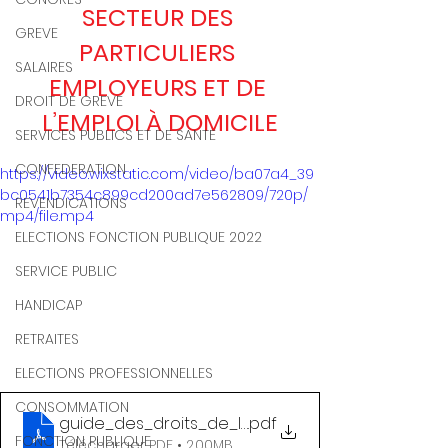
SECTEUR DES 
GREVE
PARTICULIERS 
SALAIRES
EMPLOYEURS ET DE 
DROIT DE GREVE
L’EMPLOI À DOMICILE
SERVICES PUBLICS ET DE SANTE
CONFEDERATION
https://video.wixstatic.com/video/ba07a4_39
bc0541b7354c899cd200ad7e562809/720p/
REVENDICATIONS
mp4/file.mp4
ELECTIONS FONCTION PUBLIQUE 2022
SERVICE PUBLIC
HANDICAP
RETRAITES
ELECTIONS PROFESSIONNELLES
CONSOMMATION
guide_des_droits_de_l_assistant_maternel (1)
.pdf
FONCTION PUBLIQUE
Télécharger PDF • 2.00MB