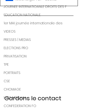
JOURNEE INTERNATIOANLE DROITS DES F
EDUCATION NATIONALE
1er MAI journée internationale des
VIDEOS
PRESSES | MEDIAS
ELECTIONS PRO
PRIVATISATION
TPE
PORTRAITS
CSE
CHOMAGE
Gardons le contact
InFO Militante
CONFEDERATION FO