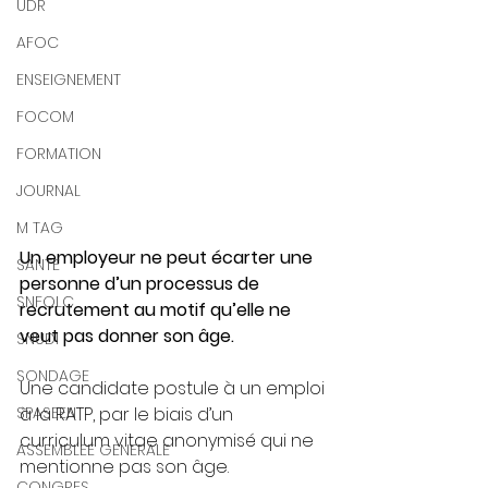
UDR
AFOC
ENSEIGNEMENT
FOCOM
FORMATION
JOURNAL
M TAG
Un employeur ne peut écarter une 
SANTE
personne d’un processus de 
SNFOLC
recrutement au motif qu’elle ne 
veut pas donner son âge.
SNUDI
SONDAGE
Une candidate postule à un emploi 
SPASEEN
à la RATP, par le biais d’un 
curriculum vitae anonymisé qui ne 
ASSEMBLEE GENERALE
mentionne pas son âge.
CONGRES