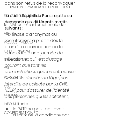
dans son refus de la reconvoquer.
JOURNEE INTERNATIOANLE DROITS DES F
La cour d’appel de Paris rejette sa 
EDUCATION NATIONALE
demande aux différents motifs 
1er MAI journée internationale des
suivants :
VIDEOS
  la phase d’anonymat du 
recrutement a pris fin dès la 
PRESSES | MEDIAS
première convocation de la 
ELECTIONS PRO
candidate à une journée de 
sélection et qu’il est 
d’usage 
PRIVATISATION
courant que tant les 
TPE
administrations que les entreprises 
PORTRAITS
utilisent la donnée de l’âge [non 
interdite de collecte par la CNIL, 
CSE
NDLR] pour s’assurer de l’identité 
CHOMAGE
des personnes qui les sollicitent
;
InFO Militante
la RATP ne peut pas avoir 
CONFEDERATION FO
discriminé la candidate par 