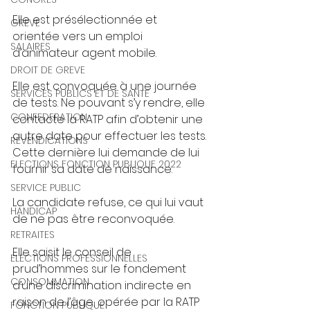
Elle est présélectionnée et 
GREVE
orientée vers un emploi 
SALAIRES
d’animateur agent mobile.
DROIT DE GREVE
Elle est convoquée à une journée 
SERVICES PUBLICS ET DE SANTE
de tests. Ne pouvant s’y rendre, elle 
CONFEDERATION
contacte la RATP afin d’obtenir une 
autre date pour effectuer les tests. 
REVENDICATIONS
Cette dernière lui demande de lui 
ELECTIONS FONCTION PUBLIQUE 2022
fournir sa date de naissance.
SERVICE PUBLIC
La candidate refuse, ce qui lui vaut 
HANDICAP
de ne pas être reconvoquée.
RETRAITES
Elle saisit le conseil de 
ELECTIONS PROFESSIONNELLES
prud’hommes sur le fondement 
CONSOMMATION
d’une discrimination indirecte en 
raison de l’âge, opérée par la RATP 
FONCTION PUBLIQUE