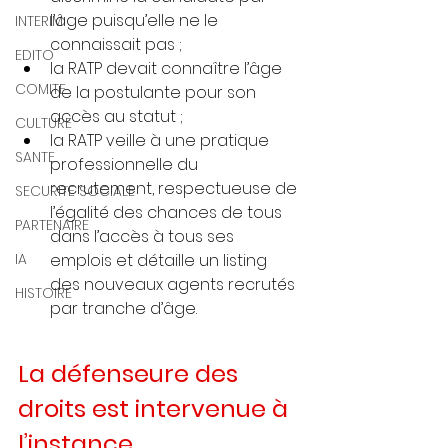
l’âge puisqu’elle ne le 
INTERIM
connaissait pas ;
EDITO
la RATP devait connaître l’âge 
COMITE
de la postulante pour son 
accès au statut ;
CULTURE
la RATP veille à une pratique 
SANTE
professionnelle du 
recrutement, respectueuse de 
SECURITE SOCIALE
l’égalité des chances de tous 
PARTENAIRE
dans l’accès à tous ses 
IA
emplois et détaille un listing 
des nouveaux agents recrutés 
HISTOIRE
par tranche d’âge.
La défenseure des 
droits est intervenue à 
l’instance