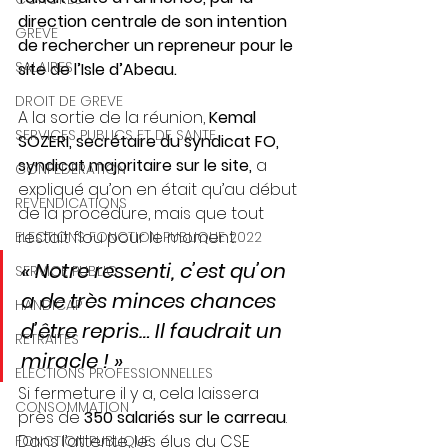
direction centrale de son intention 
GREVE
de rechercher un repreneur pour le 
SALAIRES
site de l’Isle d’Abeau.
DROIT DE GREVE
A la sortie de la réunion, 
Kemal 
SERVICES PUBLICS ET DE SANTE
SOZERI, secrétaire du syndicat FO, 
syndicat majoritaire sur le site,
 a 
CONFEDERATION
expliqué qu’on en était qu’au début 
REVENDICATIONS
de la procédure, mais que tout 
restait flou pour le moment. 
ELECTIONS FONCTION PUBLIQUE 2022
« Notre ressenti, c’est qu’on 
SERVICE PUBLIC
a de très minces chances 
HANDICAP
d’être repris… Il faudrait un 
RETRAITES
miracle ! »
ELECTIONS PROFESSIONNELLES
Si fermeture il y a, cela laissera 
CONSOMMATION
près de 
350 salariés sur le carreau
.
Dans l’attente, les élus du CSE 
FONCTION PUBLIQUE