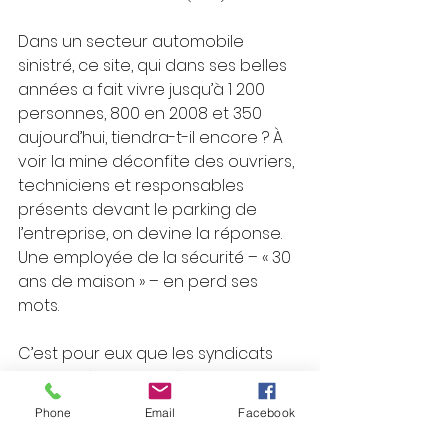
Dans un secteur automobile 
sinistré, ce site, qui dans ses belles 
années a fait vivre jusqu’à 1 200 
personnes, 800 en 2008 et 350 
aujourd’hui, tiendra-t-il encore ? À 
voir la mine déconfite des ouvriers, 
techniciens et responsables 
présents devant le parking de 
l’entreprise, on devine la réponse. 
Une employée de la sécurité – « 30 
ans de maison » – en perd ses 
mots.
C’est pour eux que les syndicats 
ont lancé une procédure de 
danger grave et imminent. En 
Phone
Email
Facebook
réponse, la direction a augmenté 