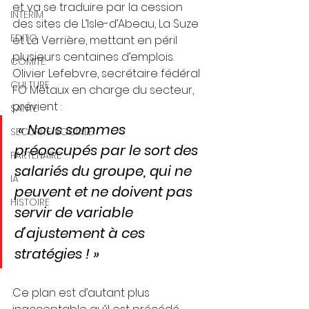
et va se traduire par la cession 
INTERIM
des sites de L’Isle-d’Abeau, La Suze 
EDITO
et La Verrière, mettant en péril 
plusieurs centaines d’emplois. 
COMITE
Olivier Lefebvre, secrétaire fédéral 
CULTURE
FO Métaux en charge du secteur,
prévient :
SANTE
 « Nous sommes 
SECURITE SOCIALE
préoccupés par le sort des 
PARTENAIRE
salariés du groupe, qui ne 
IA
peuvent et ne doivent pas 
HISTOIRE
servir de variable 
d’ajustement à ces 
stratégies ! »
Ce plan est d’autant plus 