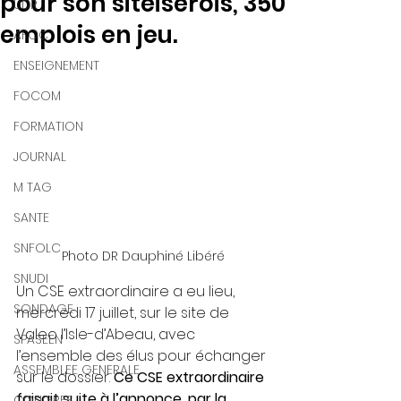
pour son siteisérois, 350
UDR
emplois en jeu.
AFOC
ENSEIGNEMENT
FOCOM
FORMATION
JOURNAL
M TAG
SANTE
SNFOLC
Photo DR Dauphiné Libéré
SNUDI
Un CSE extraordinaire a eu lieu, 
SONDAGE
mercredi 17 juillet, sur le site de 
Valeo l’Isle-d’Abeau, avec 
SPASEEN
l’ensemble des élus pour échanger 
ASSEMBLEE GENERALE
sur le dossier. 
Ce CSE extraordinaire 
faisait suite à l’annonce, par la 
CONGRES