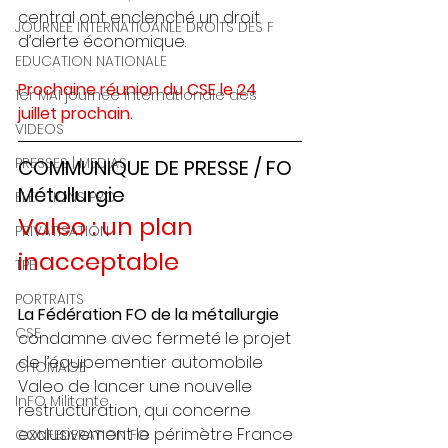
central ont enclenché un droit 
JOURNEE INTERNATIOANLE DROITS DES F
d’alerte économique.
EDUCATION NATIONALE
Prochaine réunion du CSE le 24 
1er MAI journée internationale des
juillet prochain.
VIDEOS
PRESSES | MEDIAS
COMMUNIQUE DE PRESSE / FO 
Métallurgie
ELECTIONS PRO
Valeo : un plan 
PRIVATISATION
inacceptable
TPE
PORTRAITS
La Fédération FO de la métallurgie
CSE
condamne avec fermeté le projet 
de l’équipementier automobile 
CHOMAGE
Valeo de lancer une nouvelle 
InFO Militante
restructuration, qui concerne 
exclusivement le périmètre France 
CONFEDERATION FO