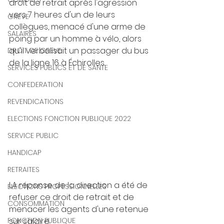
droit de retrait après l'agression 
vers 7 heures d'un de leurs 
GREVE
collègues, menacé d'une arme de 
SALAIRES
poing par un homme à vélo, alors 
qu'il verbalisait un passager du bus 
DROIT DE GREVE
de la ligne 16 à Échirolles.
SERVICES PUBLICS ET DE SANTE
CONFEDERATION
REVENDICATIONS
ELECTIONS FONCTION PUBLIQUE 2022
SERVICE PUBLIC
HANDICAP
RETRAITES
LA réponse de la direction a été de 
ELECTIONS PROFESSIONNELLES
refuser ce droit de retrait et de 
CONSOMMATION
menacer les agents d'une retenue 
FONCTION PUBLIQUE
sur salaire.