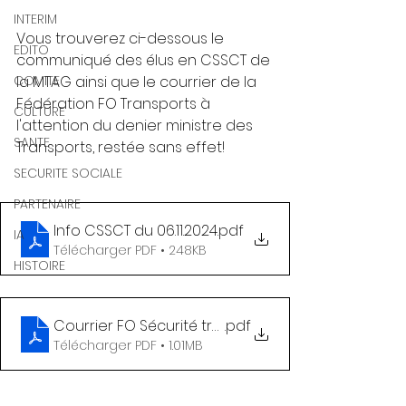
INTERIM
Vous trouverez ci-dessous le 
EDITO
communiqué des élus en CSSCT de 
COMITE
la MTAG ainsi que le courrier de la 
Fédération FO Transports à 
CULTURE
l'attention du denier ministre des 
SANTE
Transports, restée sans effet!
SECURITE SOCIALE
PARTENAIRE
Info CSSCT du 06.11.2024
.pdf
IA
Télécharger PDF • 248KB
HISTOIRE
Courrier FO Sécurité transports + réponse ministè
.pdf
Télécharger PDF • 1.01MB