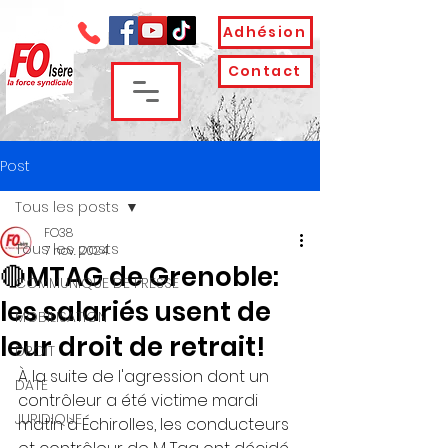
Adhésion
Contact
Post
Tous les posts
FO38
Tous les posts
7 nov. 2024
🔴MTAG de Grenoble:
COMMUNIQUE DE PRESSE
les salariés usent de
MOBILISATION
leur droit de retrait!
DROIT
À la suite de l'agression dont un 
DATE
contrôleur a été victime mardi 
JURIDIQUE
matin à Échirolles, les conducteurs 