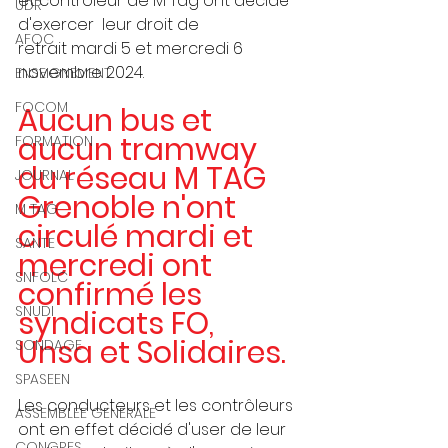
et contrôleur de M Tag ont décidé 
UDR
d'exercer  leur droit de 
AFOC
retrait mardi 5 et mercredi 6 
novembre 2024.
ENSEIGNEMENT
FOCOM
Aucun bus et 
aucun tramway 
FORMATION
du réseau M TAG 
JOURNAL
Grenoble n'ont 
M TAG
circulé mardi et 
SANTE
mercredi ont 
SNFOLC
confirmé les 
SNUDI
syndicats FO, 
Unsa et Solidaires.
SONDAGE
SPASEEN
Les conducteurs et les contrôleurs 
ASSEMBLEE GENERALE
ont en effet décidé d'user de leur 
CONGRES