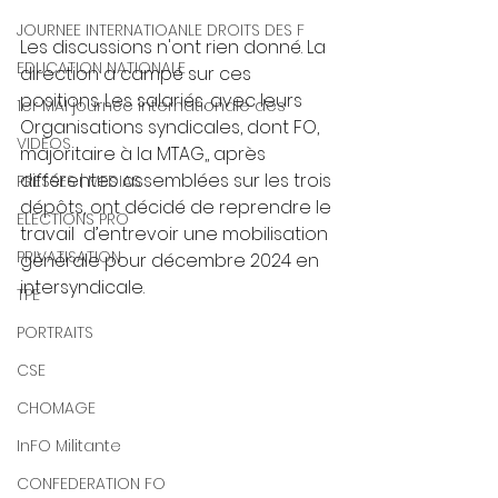
JOURNEE INTERNATIOANLE DROITS DES F
Les discussions n'ont rien donné. La 
EDUCATION NATIONALE
direction a campé sur ces 
positions. Les salariés, avec leurs 
1er MAI journée internationale des
Organisations syndicales, dont FO, 
VIDEOS
majoritaire à la MTAG,, après 
différentes assemblées sur les trois 
PRESSES | MEDIAS
dépôts, ont décidé de reprendre le 
ELECTIONS PRO
travail  d’entrevoir une mobilisation 
PRIVATISATION
générale pour décembre 2024 en 
intersyndicale.
TPE
PORTRAITS
CSE
CHOMAGE
InFO Militante
CONFEDERATION FO