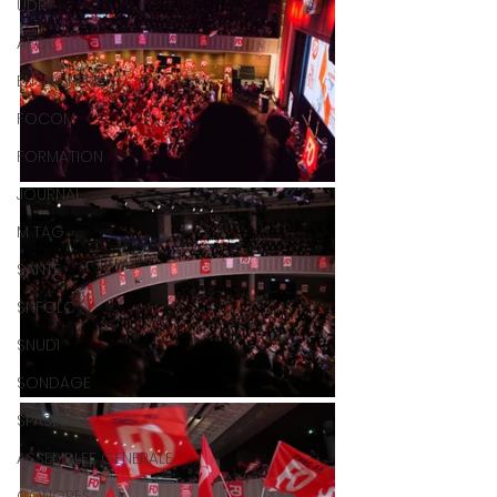
UDR
AFOC
ENSEIGNEMENT
FOCOM
FORMATION
JOURNAL
M TAG
SANTE
SNFOLC
SNUDI
SONDAGE
SPASEEN
ASSEMBLEE GENERALE
CONGRES