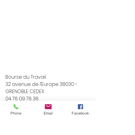
Bourse du Travail
32 avenue de l’Europe 38030 - 
GRENOBLE CEDEX
04 76 09 76 36
udfo38@fo38.fr
Phone
Email
Facebook
Horaires :
Du lundi au Jeudi