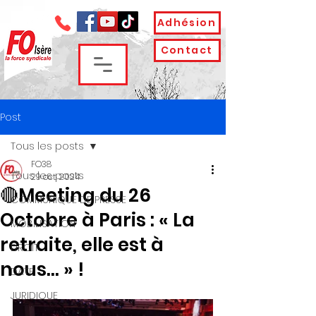
Adhésion
Contact
Post
Tous les posts
FO38
Tous les posts
29 oct. 2024
🔴Meeting du 26
COMMUNIQUE DE PRESSE
Octobre à Paris : « La
MOBILISATION
retraite, elle est à
DROIT
nous… » !
DATE
JURIDIQUE