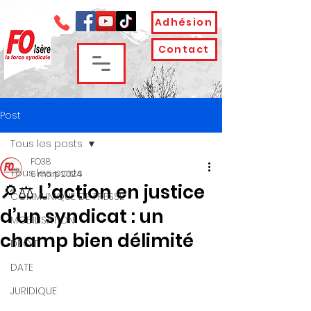
Adhésion
Contact
Post
Tous les posts
FO38
Tous les posts
6 mars 2024
🔎⚖ L’action en justice
COMMUNIQUE DE PRESSE
d’un syndicat : un
MOBILISATION
champ bien délimité
DROIT
DATE
JURIDIQUE