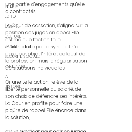
une partie d’engagements qu’elle 
INTERIM
a contractés.
EDITO
La Cour de cassation, s’aligne sur la 
COMITE
position des juges en appel. Elle 
CULTURE
estime que l’action telle 
SANTE
qu’introduite par le syndicat n’a 
pas pour objet l’intérêt collectif de 
SECURITE SOCIALE
la profession, mais la régularisation 
PARTENAIRE
de situations individuelles. 
IA
Or une telle action, relève de la 
HISTOIRE
liberté personnelle du salarié, de 
son choix de défendre ses intérêts.
La Cour en profite pour faire une 
piqûre de rappel. Elle énonce dans 
la solution, 
qu’un syndicat peut agir en justice 