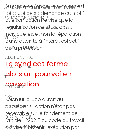
Au stade de l’appel, le syndicat est 
JOURNEE INTERNATIOANLE DROITS DES F
débouté de sa demande au motif 
EDUCATION NATIONALE
que son action ne vise que la 
régularisation de situations 
1er MAI journée internationale des
individuelles, et non la réparation 
VIDEOS
d’une atteinte à l’intérêt collectif 
PRESSES | MEDIAS
de la profession.
ELECTIONS PRO
Le syndicat forme 
PRIVATISATION
alors un pourvoi en 
TPE
cassation.
PORTRAITS
CSE
Selon lui, le juge aurait dû 
apprécier si l’action n’était pas 
CHOMAGE
recevable sur le fondement de 
InFO Militante
l’article L 2262-11 du code du travail 
CONFEDERATION FO
qui vise à obtenir l’exécution par 