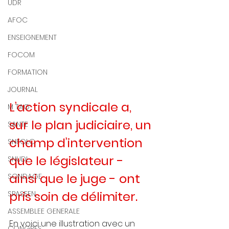
UDR
AFOC
ENSEIGNEMENT
FOCOM
FORMATION
JOURNAL
L’action syndicale a, 
M TAG
sur le plan judiciaire, un 
SANTE
champ d’intervention 
SNFOLC
que le législateur - 
SNUDI
ainsi que le juge - ont 
SONDAGE
pris soin de délimiter.
SPASEEN
ASSEMBLEE GENERALE
En voici une illustration avec un 
CONGRES