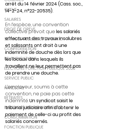
arrêt du 14 février 2024 (Cass. soc., 
GREVE
14-2-24, n°22-20535).
SALAIRES
En l’espèce, une convention 
DROIT DE GREVE
collective prévoit que 
les salariés 
effectuant des travaux insalubres 
SERVICES PUBLICS ET DE SANTE
et salissants ont droit à une 
CONFEDERATION
indemnité de douche dès lors que 
REVENDICATIONS
les locaux dans lesquels ils 
travaillent ne leur permettent pas 
ELECTIONS FONCTION PUBLIQUE 2022
de prendre une douche.
SERVICE PUBLIC
L’employeur, soumis à cette 
HANDICAP
convention, ne paie pas cette 
RETRAITES
indemnité. 
Un syndicat saisit le 
tribunal judiciaire afin d’obtenir le 
ELECTIONS PROFESSIONNELLES
paiement de celle-ci au profit des 
CONSOMMATION
salariés concernés.
FONCTION PUBLIQUE