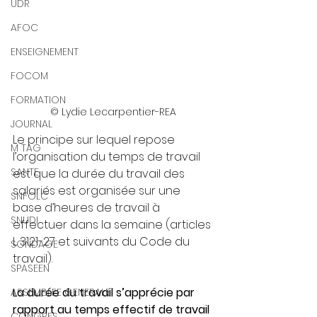
UDR
AFOC
ENSEIGNEMENT
FOCOM
FORMATION
© Lydie Lecarpentier-REA
JOURNAL
Le principe sur lequel repose 
M TAG
l’organisation du temps de travail 
SANTE
est que la durée du travail des 
salariés est organisée sur une 
SNFOLC
base d’heures de travail à 
SNUDI
effectuer dans la semaine (articles 
L 3121-27 et suivants du Code du 
SONDAGE
travail).
SPASEEN
La durée du travail s’apprécie par 
ASSEMBLEE GENERALE
rapport au temps effectif de travail 
CONGRES