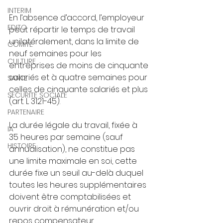
INTERIM
En l’absence d’accord, l’employeur 
EDITO
peut répartir le temps de travail 
unilatéralement, dans la limite de 
COMITE
neuf semaines pour les 
CULTURE
entreprises de moins de cinquante 
salariés et à quatre semaines pour 
SANTE
celles de cinquante salariés et plus 
SECURITE SOCIALE
(art. L 3121-45).
PARTENAIRE
La durée légale du travail, fixée à 
IA
35 heures par semaine (sauf 
HISTOIRE
annualisation), ne constitue pas 
une limite maximale en soi, cette 
durée fixe un seuil au-delà duquel 
toutes les heures supplémentaires 
doivent être comptabilisées et 
ouvrir droit à rémunération et/ou 
repos compensateur.