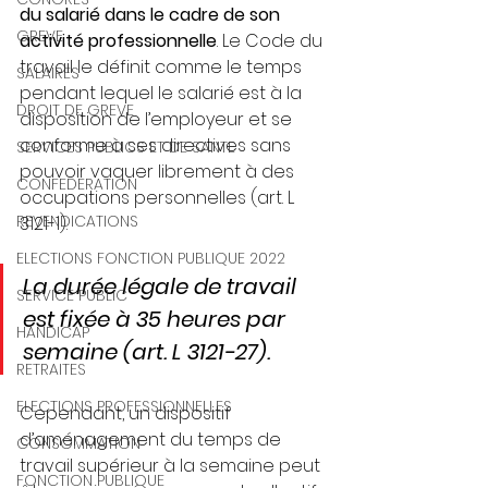
du salarié dans le cadre de son 
GREVE
activité professionnelle
. Le Code du 
travail le définit comme le temps 
SALAIRES
pendant lequel le salarié est à la 
DROIT DE GREVE
disposition de l’employeur et se 
conforme à ses directives sans 
SERVICES PUBLICS ET DE SANTE
pouvoir vaquer librement à des 
CONFEDERATION
occupations personnelles (art. L 
REVENDICATIONS
3121-1). 
ELECTIONS FONCTION PUBLIQUE 2022
La durée légale de travail 
SERVICE PUBLIC
est fixée à 35 heures par 
HANDICAP
semaine (art. L 3121-27).
RETRAITES
ELECTIONS PROFESSIONNELLES
Cependant, un dispositif 
d’aménagement du temps de 
CONSOMMATION
travail supérieur à la semaine peut 
FONCTION PUBLIQUE