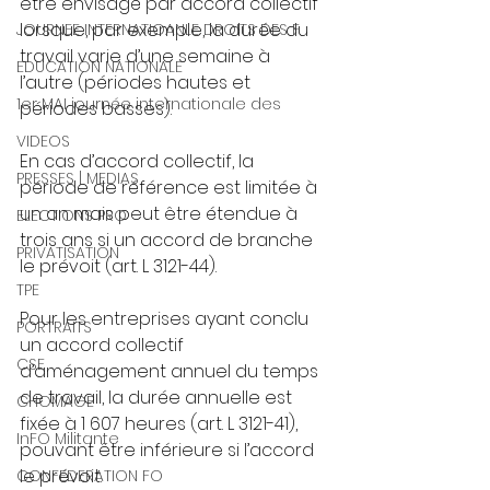
être envisagé par accord collectif 
lorsque, par exemple, la durée du 
JOURNEE INTERNATIOANLE DROITS DES F
travail varie d’une semaine à 
EDUCATION NATIONALE
l’autre (périodes hautes et 
1er MAI journée internationale des
périodes basses).
VIDEOS
En cas d’accord collectif, la 
PRESSES | MEDIAS
période de référence est limitée à 
un an mais peut être étendue à 
ELECTIONS PRO
trois ans si un accord de branche 
PRIVATISATION
le prévoit (art. L 3121-44). 
TPE
Pour les entreprises ayant conclu 
PORTRAITS
un accord collectif 
CSE
d’aménagement annuel du temps 
de travail, la durée annuelle est 
CHOMAGE
fixée à 1 607 heures (art. L 3121-41), 
InFO Militante
pouvant être inférieure si l’accord 
le prévoit. 
CONFEDERATION FO