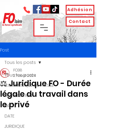
Adhésion
Contact
Post
Tous les posts
FO38
Tous les posts
27 août 2024
⚖ Juridique FO - Durée
COMMUNIQUE DE PRESSE
légale du travail dans
MOBILISATION
le privé
DROIT
DATE
JURIDIQUE