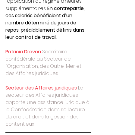
l’application du régime d’heures 
supplémentaires. 
En contrepartie, 
ces salariés bénéficient d’un 
nombre déterminé de jours de 
repos, préalablement définis dans 
leur contrat de travail.
Patricia Drevon
Secrétaire 
confédérale au Secteur de 
l’Organisation, des Outre-Mer et 
des Affaires juridiques
Secteur des Affaires juridiques
Le 
secteur des Affaires juridiques 
apporte une assistance juridique à 
la Confédération dans sa lecture 
du droit et dans la gestion des 
contentieux.