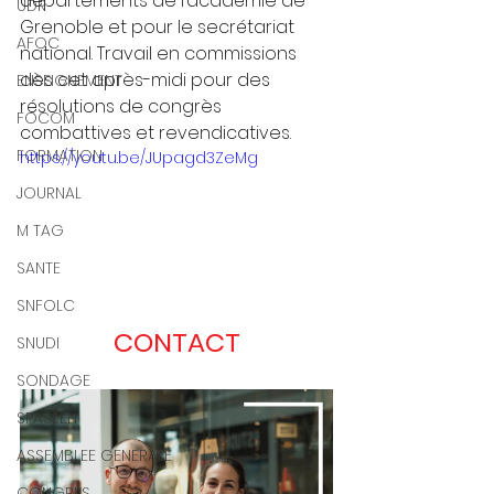
départements de l’académie de 
UDR
Grenoble et pour le secrétariat 
AFOC
national. Travail en commissions 
dès cet après-midi pour des 
ENSEIGNEMENT
résolutions de congrès 
FOCOM
combattives et revendicatives.
FORMATION
https://youtu.be/JUpagd3ZeMg
JOURNAL
M TAG
SANTE
SNFOLC
CONTACT
SNUDI
SONDAGE
SPASEEN
ASSEMBLEE GENERALE
CONGRES