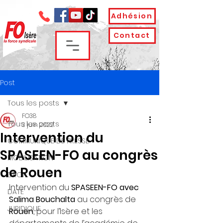
Adhésion
Contact
Post
Tous les posts
FO38
Tous les posts
3 juin 2022
Intervention du
COMMUNIQUE DE PRESSE
SPASEEN-FO au congrès
MOBILISATION
de Rouen
DROIT
Intervention du 
SPASEEN-FO avec 
DATE
Salima Bouchalta
 au congrès de 
JURIDIQUE
Rouen
, pour l’Isère et les 