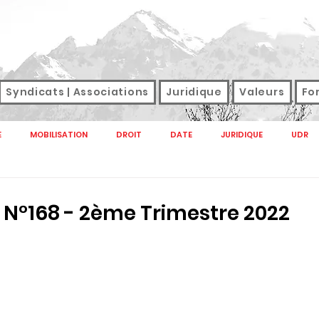
Syndicats | Associations
Juridique
Valeurs
Fo
E
MOBILISATION
DROIT
DATE
JURIDIQUE
UDR
NAL
M TAG
SANTE
SNFOLC
SNUDI
SONDAGE
e N°168 - 2ème Trimestre 2022
GREVE
SALAIRES
DROIT DE GREVE
SERVICES PUBLICS E
CTION PUBLIQUE 2022
SERVICE PUBLIC
HANDICAP
RETRAITE