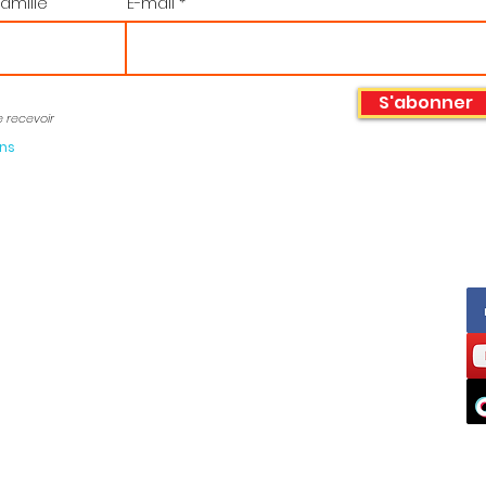
amille
E-mail
S'abonner
e recevoir
ons
Horaires :
 76 09 76 36
Du lundi au Jeudi
o38@fo38.fr
de 9h à 12h30 et de 13h30 à 17h00
Vendredi
de 9h à 12h30 et de 13h30 à 16h00