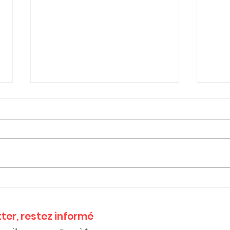
🗞️Journal FO Isère n°182 -
📰 J
181 
Edito Philippe Beaufort
202
ter, restez informé