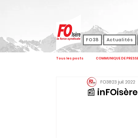
FO38
Actualités
Tous les posts
COMMUNIQUE DE PRESS
FO38
23 juil. 2022
FOCOM
FORMATION
JOUR
📰 inFOisèr
ASSEMBLEE GENERALE
CONGRES
REVENDICATIONS
ELECTIONS FON