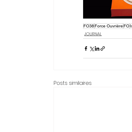
FO38
Force Ouvrière
FO
I
JOURNAL
Posts similaires