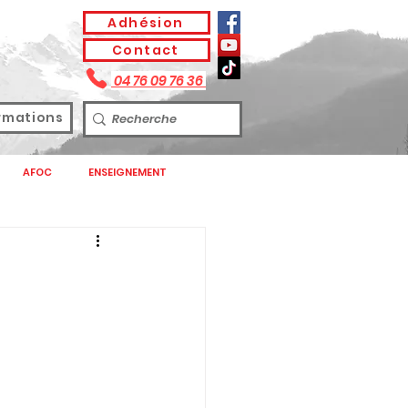
Adhésion
Contact
04 76 09 76 36
rmations
AFOC
ENSEIGNEMENT
SPASEEN
T DE SANTE
CONFEDERATION
S