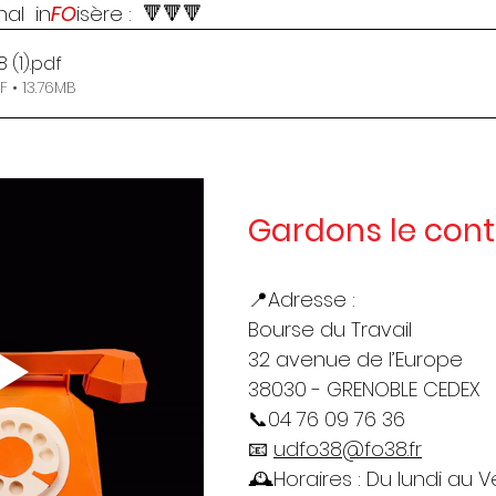
al  in
FO
isère :  🔻🔻🔻
 (1)
.pdf
 • 13.76MB
Gardons le con
📍Adresse : 
Bourse du Travail
32 avenue de l’Europe
38030 - GRENOBLE CEDEX
📞04 76 09 76 36
📧 
udfo38@fo38.fr
🕰️Horaires : Du lundi au 