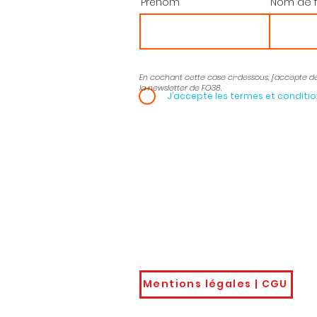
Prénom
Nom de f
En cochant cette case ci-dessous, j’accepte d
la newsletter de FO38.
J’accepte les termes et conditi
Gardons le
contact
Bourse du Travail
04
32 avenue de l’Europe
udf
38030 - GRENOBLE
CEDEX
Mentions légales | CGU