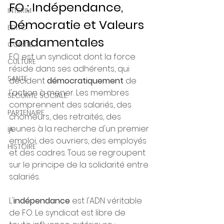
FO : Indépendance, 
INTERIM
Démocratie et Valeurs 
EDITO
Fondamentales
COMITE
FO est un syndicat dont la force 
CULTURE
réside dans ses adhérents, qui 
SANTE
décident 
démocratiquement
 de 
l'action à mener. Les membres 
SECURITE SOCIALE
comprennent des salariés, des 
PARTENAIRE
chômeurs, des retraités, des 
jeunes à la recherche d'un premier 
IA
emploi, des ouvriers, des employés 
HISTOIRE
et des cadres. Tous se regroupent 
sur le principe de la solidarité entre 
salariés.
L'
indépendance
 est l'ADN véritable 
de FO. Le syndicat est libre de 