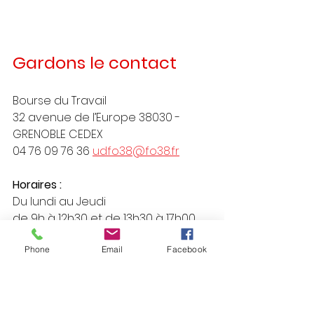
Gardons le contact
Bourse du Travail
32 avenue de l’Europe 38030 - 
GRENOBLE CEDEX
04 76 09 76 36 
udfo38@fo38.fr
Horaires :
Du lundi au Jeudi
de 9h à 12h30 et de 13h30 à 17h00
Vendredi
de 9h à 12h30 et de 13h30 à 16h00
Phone
Email
Facebook
FO
PRESSES | MEDIAS