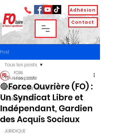
Adhésion
Contact
Post
Tous les posts
FO38
Tous les posts
14 déc. 2025
🔴Force Ouvrière (FO) :
COMMUNIQUE DE PRESSE
Un Syndicat Libre et
MOBILISATION
Indépendant, Gardien
DROIT
des Acquis Sociaux
DATE
JURIDIQUE