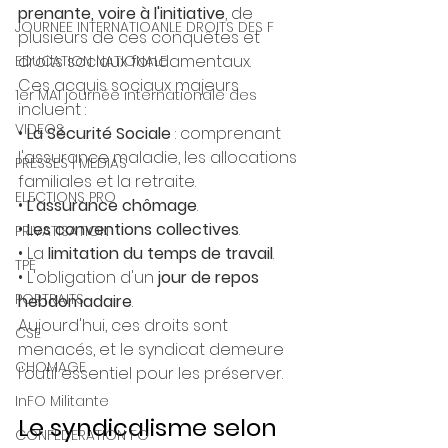
prenante, voire à l'initiative
, de 
JOURNEE INTERNATIOANLE DROITS DES F
plusieurs de ces conquêtes et 
droits sociaux fondamentaux.
EDUCATION NATIONALE
Ces acquis sociaux majeurs 
1er MAI journée internationale des
incluent :
VIDEOS
• 
La Sécurité Sociale
 : comprenant 
l'assurance maladie, les allocations 
PRESSES | MEDIAS
familiales et la retraite.
ELECTIONS PRO
• 
L'assurance chômage
.
• 
Les conventions collectives
.
PRIVATISATION
• La 
limitation du temps de travail
.
TPE
• L'obligation d'un 
jour de repos 
PORTRAITS
hebdomadaire
.
Aujourd'hui, ces droits sont 
CSE
menacés, et le syndicat demeure 
CHOMAGE
l'outil essentiel pour les préserver.
InFO Militante
Le syndicalisme selon 
CONFEDERATION FO