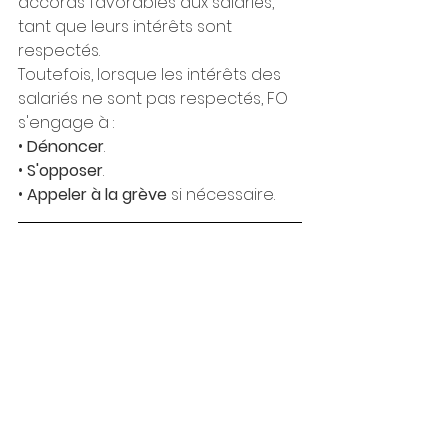
accords favorables aux salariés, 
tant que leurs intérêts sont 
respectés.
Toutefois, lorsque les intérêts des 
salariés ne sont pas respectés, FO 
s'engage à :
• 
Dénoncer
.
• 
S'opposer
.
• 
Appeler à la grève
 si nécessaire.