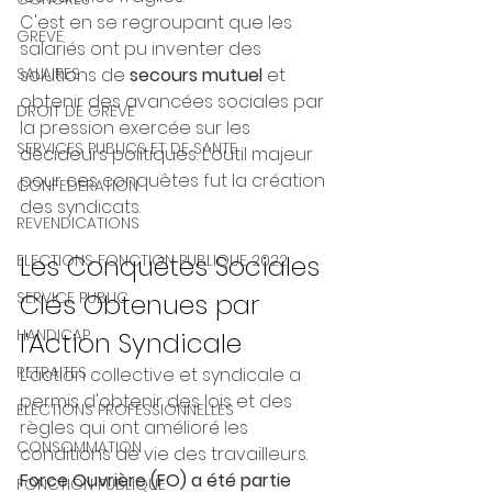
C'est en se regroupant que les 
GREVE
salariés ont pu inventer des 
solutions de 
secours mutuel
 et 
SALAIRES
obtenir des avancées sociales par 
DROIT DE GREVE
la pression exercée sur les 
SERVICES PUBLICS ET DE SANTE
décideurs politiques. L’outil majeur 
pour ces conquêtes fut la création 
CONFEDERATION
des syndicats.
REVENDICATIONS
Les Conquêtes Sociales 
ELECTIONS FONCTION PUBLIQUE 2022
Clés Obtenues par 
SERVICE PUBLIC
HANDICAP
l'Action Syndicale
RETRAITES
L'action collective et syndicale a 
permis d'obtenir des lois et des 
ELECTIONS PROFESSIONNELLES
règles qui ont amélioré les 
CONSOMMATION
conditions de vie des travailleurs. 
Force Ouvrière (FO) a été partie 
FONCTION PUBLIQUE