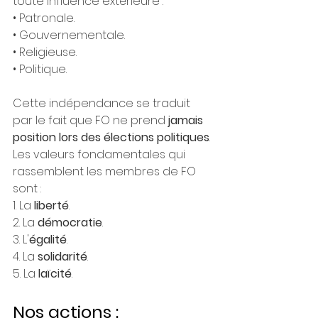
toute influence extérieure :
• Patronale.
• Gouvernementale.
• Religieuse.
• Politique.
Cette indépendance se traduit 
par le fait que FO ne prend 
jamais 
position lors des élections politiques
.
Les valeurs fondamentales qui 
rassemblent les membres de FO 
sont :
1. La 
liberté
.
2. La 
démocratie
.
3. L'
égalité
.
4. La 
solidarité
.
5. La 
laïcité
.
Nos actions : 