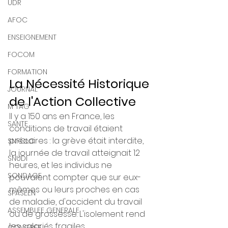
UDR
AFOC
ENSEIGNEMENT
FOCOM
FORMATION
La Nécessité Historique 
JOURNAL
de l'Action Collective
M TAG
Il y a 150 ans en France, les 
SANTE
conditions de travail étaient 
précaires : la grève était interdite, 
SNFOLC
la journée de travail atteignait 12 
SNUDI
heures, et les individus ne 
SONDAGE
pouvaient compter que sur eux-
mêmes ou leurs proches en cas 
SPASEEN
de maladie, d'accident du travail 
ASSEMBLEE GENERALE
ou de grossesse. L'isolement rend 
les salariés fragiles.
CONGRES