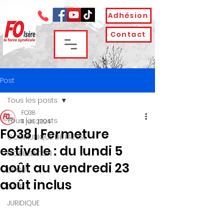
Adhésion
Contact
Post
Tous les posts
FO38
Tous les posts
11 juil. 2024
FO38 | Fermeture
COMMUNIQUE DE PRESSE
estivale : du lundi 5
MOBILISATION
août au vendredi 23
DROIT
août inclus
DATE
JURIDIQUE