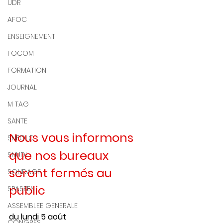
UDR
AFOC
ENSEIGNEMENT
FOCOM
FORMATION
JOURNAL
M TAG
SANTE
Nous vous informons 
SNFOLC
que nos bureaux 
SNUDI
seront fermés au 
SONDAGE
public 
SPASEEN
ASSEMBLEE GENERALE
du lundi 5 août 
CONGRES