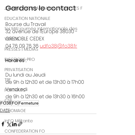
Gardons le contact
JOURNEE INTERNATIOANLE DROITS DES F
EDUCATION NATIONALE
Bourse du Travail
1er MAI journée internationale des
32 avenue de l’Europe 38030 - 
GRENOBLE CEDEX
VIDEOS
04 76 09 76 36 
udfo38@fo38.fr
PRESSES | MEDIAS
ELECTIONS PRO
Horaires :
PRIVATISATION
Du lundi au Jeudi
TPE
de 9h à 12h30 et de 13h30 à 17h00
Vendredi
PORTRAITS
de 9h à 12h30 et de 13h30 à 16h00
CSE
FO38
FO
Fermeture
DATE
CHOMAGE
InFO Militante
CONFEDERATION FO