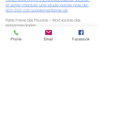
et-sante-mentale-une-etude-pointe-pres-de-
600-000-cas-supplementaires-de
Petits Frères des Pauvres — Mort sociale des 
personnes âgées :
https://www.petitsfreresdespauvres.fr/sinformer/
prises-de-position/mort-sociale-luttons-contre-
Phone
Email
Facebook
laggravation-alarmante-de-lisolement-des-
aines
Fondation de France — Solitude et isolement 
social :
https://www.fondationdefrance.org/fr/solitude-
et-isolement-social