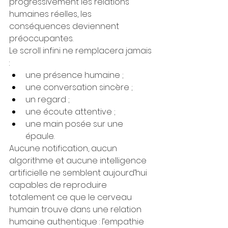
progressivement les relations 
humaines réelles, les 
conséquences deviennent 
préoccupantes.
Le scroll infini ne remplacera jamais 
:
une présence humaine ;
une conversation sincère ;
un regard ;
une écoute attentive ;
une main posée sur une 
épaule.
Aucune notification, aucun 
algorithme et aucune intelligence 
artificielle ne semblent aujourd’hui 
capables de reproduire 
totalement ce que le cerveau 
humain trouve dans une relation 
humaine authentique : l’empathie 