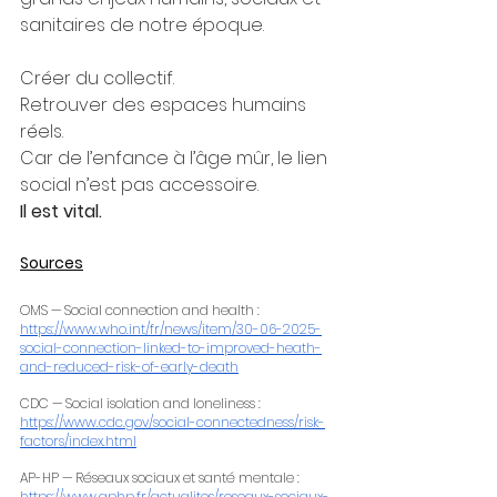
sanitaires de notre époque.
Créer du collectif.
Retrouver des espaces humains 
réels.
Car de l’enfance à l’âge mûr, le lien 
social n’est pas accessoire.
Il est vital.
Sources
OMS — Social connection and health :
https://www.who.int/fr/news/item/30-06-2025-
social-connection-linked-to-improved-heath-
and-reduced-risk-of-early-death
CDC — Social isolation and loneliness :
https://www.cdc.gov/social-connectedness/risk-
factors/index.html
AP-HP — Réseaux sociaux et santé mentale :
https://www.aphp.fr/actualites/reseaux-sociaux-