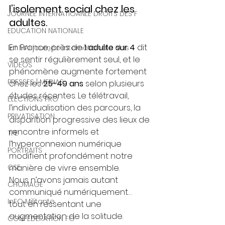
l’isolement social chez les 
JOURNEE INTERNATIOANLE DROITS DES F
adultes.
EDUCATION NATIONALE
En France, près de 
1 adulte sur 4
 dit 
1er MAI journée internationale des
se sentir régulièrement seul, et le 
VIDEOS
phénomène augmente fortement 
PRESSES | MEDIAS
chez les 
25-49 ans
 selon plusieurs 
études récentes. Le télétravail, 
ELECTIONS PRO
l’individualisation des parcours, la 
PRIVATISATION
disparition progressive des lieux de 
rencontre informels et 
TPE
l’hyperconnexion numérique 
PORTRAITS
modifient profondément notre 
CSE
manière de vivre ensemble.
Nous n’avons jamais autant 
CHOMAGE
communiqué numériquement… 
InFO Militante
tout en ressentant une 
augmentation de la solitude.
CONFEDERATION FO