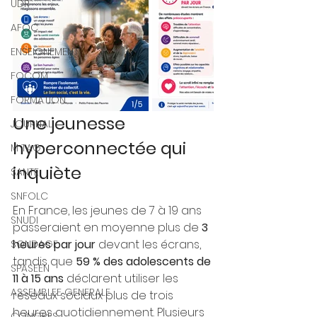
UDR
AFOC
ENSEIGNEMENT
FOCOM
FORMATION
Une jeunesse 
JOURNAL
hyperconnectée qui 
M TAG
inquiète
SANTE
SNFOLC
En France, les jeunes de 7 à 19 ans 
SNUDI
passeraient en moyenne plus de 
3 
heures par jour
 devant les écrans, 
SONDAGE
tandis que 
59 % des adolescents de 
SPASEEN
11 à 15 ans
 déclarent utiliser les 
ASSEMBLEE GENERALE
réseaux sociaux plus de trois 
heures quotidiennement. Plusieurs 
CONGRES