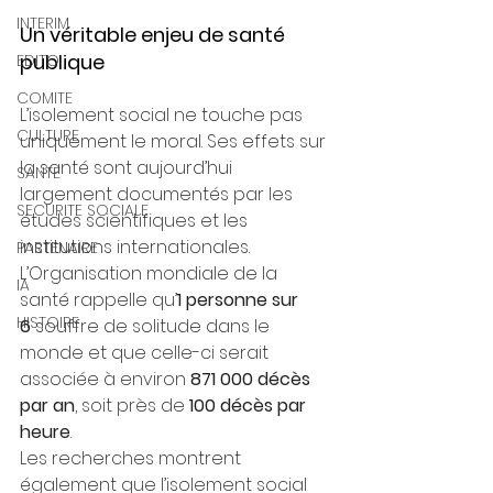
INTERIM
Un véritable enjeu de santé 
publique
EDITO
COMITE
L’isolement social ne touche pas 
CULTURE
uniquement le moral. Ses effets sur 
la santé sont aujourd’hui 
SANTE
largement documentés par les 
SECURITE SOCIALE
études scientifiques et les 
institutions internationales.
PARTENAIRE
L’Organisation mondiale de la 
IA
santé rappelle qu’
1 personne sur 
HISTOIRE
6
 souffre de solitude dans le 
monde et que celle-ci serait 
associée à environ 
871 000 décès 
par an
, soit près de 
100 décès par 
heure
.
Les recherches montrent 
également que l’isolement social 