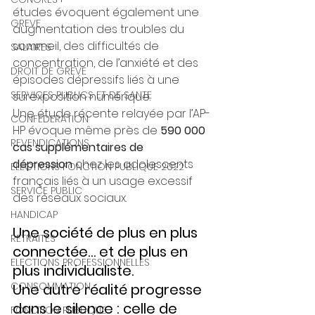
études évoquent également une 
GREVE
augmentation des troubles du 
sommeil, des difficultés de 
SALAIRES
concentration, de l’anxiété et des 
DROIT DE GREVE
épisodes dépressifs liés à une 
SERVICES PUBLICS ET DE SANTE
surexposition numérique.
Une étude récente relayée par l’AP-
CONFEDERATION
HP évoque même près de 
590 000 
REVENDICATIONS
cas supplémentaires de 
dépression
 chez les adolescents 
ELECTIONS FONCTION PUBLIQUE 2022
français liés à un usage excessif 
SERVICE PUBLIC
des réseaux sociaux.
HANDICAP
Une société de plus en plus 
RETRAITES
connectée… et de plus en 
ELECTIONS PROFESSIONNELLES
plus individualiste.
CONSOMMATION
Une autre réalité progresse 
dans le silence : celle de 
FONCTION PUBLIQUE