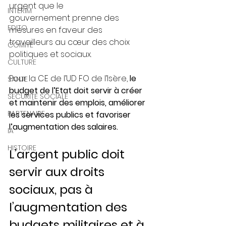
urgent que le 
INTERIM
gouvernement prenne des 
EDITO
mesures en faveur des 
travailleurs au cœur des choix 
COMITE
politiques et sociaux. 
CULTURE
Pour la CE de l’UD FO de l’Isère, 
le 
SANTE
budget de l’Etat doit servir à créer 
SECURITE SOCIALE
et maintenir des emplois, améliorer 
PARTENAIRE
les services publics et favoriser 
l’augmentation des salaires. 
IA
HISTOIRE
L’argent public doit 
servir aux droits 
sociaux, pas à 
l’augmentation des 
budgets militaires et à 