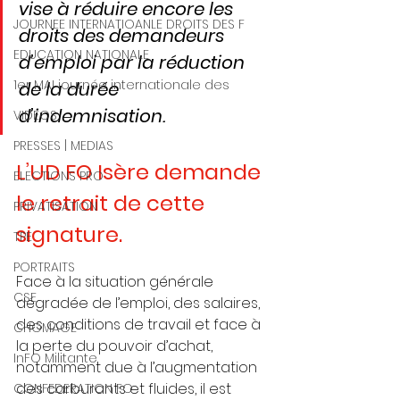
vise à réduire encore les 
JOURNEE INTERNATIOANLE DROITS DES F
droits des demandeurs 
EDUCATION NATIONALE
d’emploi par la réduction 
1er MAI journée internationale des
de la durée 
d’indemnisation. 
VIDEOS
PRESSES | MEDIAS
L’UD FO Isère demande 
ELECTIONS PRO
le retrait de cette 
PRIVATISATION
signature. 
TPE
PORTRAITS
Face à la situation générale 
CSE
dégradée de l’emploi, des salaires, 
des conditions de travail et face à 
CHOMAGE
la perte du pouvoir d’achat, 
InFO Militante
notamment due à l’augmentation 
des carburants et fluides, il est 
CONFEDERATION FO