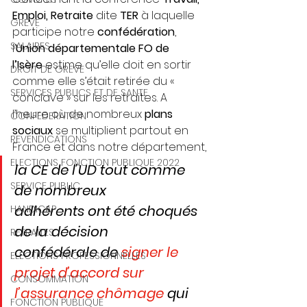
Emploi, Retraite
 dite 
TER
 à laquelle 
GREVE
participe notre 
confédération
, 
SALAIRES
l’
Union départementale FO de 
l’Isère
 estime qu’elle doit en sortir 
DROIT DE GREVE
comme elle s’était retirée du « 
SERVICES PUBLICS ET DE SANTE
conclave » sur les retraites. A 
l’heure où de nombreux 
plans 
CONFEDERATION
sociaux
 se multiplient partout en 
REVENDICATIONS
France et dans notre département,
ELECTIONS FONCTION PUBLIQUE 2022
la CE de l’UD tout comme 
SERVICE PUBLIC
de nombreux 
adhérents ont été choqués 
HANDICAP
de la décision 
RETRAITES
confédérale de 
signer le 
ELECTIONS PROFESSIONNELLES
projet d’accord sur 
CONSOMMATION
l’assurance chômage
 qui 
FONCTION PUBLIQUE