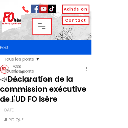
Adhésion
Contact
Post
Tous les posts
FO38
Tous les posts
17 mars
📣Déclaration de la
COMMUNIQUE DE PRESSE
commission exécutive
MOBILISATION
de l’UD FO Isère
DROIT
DATE
JURIDIQUE