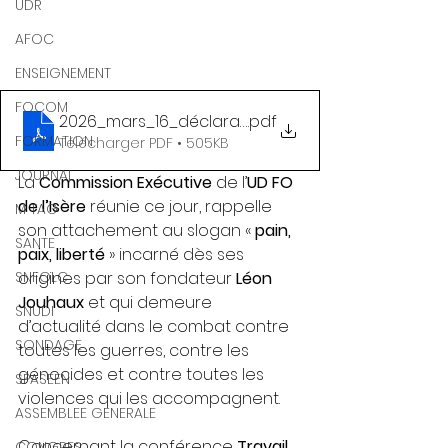
UDR
AFOC
ENSEIGNEMENT
FOCOM
2026_mars_16_déclaration CE UD FO 38
.pdf
FORMATION
Télécharger PDF • 505KB
JOURNAL
La 
Commission Exécutive
 de l’
UD FO 
de l’Isère
 réunie ce jour, rappelle 
M TAG
son attachement au slogan « 
pain, 
SANTE
paix, liberté
 » incarné dès ses 
SNFOLC
origines par son fondateur 
Léon 
Jouhaux
 et qui demeure 
SNUDI
d’actualité dans le combat contre 
SONDAGE
toutes les guerres, contre les 
génocides et contre toutes les 
SPASEEN
violences qui les accompagnent. 
ASSEMBLEE GENERALE
Concernant la conférence 
Travail, 
CONGRES