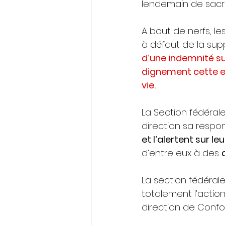
lendemain de sacrif
A bout de nerfs, le
à défaut de la sup
d’une indemnité su
dignement cette en
vie.
La Section fédéral
direction sa respo
et l’alertent sur l
d’entre eux à des 
La section fédéra
totalement l’actio
direction de Confo