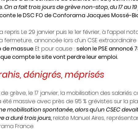
. 
On a fait trois jours de grève non-stop, du 17 au 19 
raconte le DSC FO de Conforama Jacques Mossé-Bi
a repris. Le 29 janvier puis le 1er février, à l’appel 
la fermeture, annoncée lors d’un CSE extraordinaire le
p de massue
. Et pour cause : 
selon le PSE annoncé 
s que compte le site vont perdre leur emploi.
rahis, dénigrés, méprisés
de grève, le 17 janvier, la mobilisation des salariés c
a été massive avec près de 95 % grévistes sur la pl
une mobilisation spontanée, alors qu’un CSEC devait 
 a duré trois jours, 
relate Manuel Aires, représenta
ama France. 