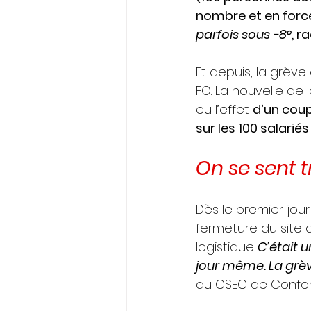
nombre et en force
parfois sous -8°
, 
Et depuis, la grève 
FO. La nouvelle de 
eu l’effet 
d’un cou
sur les 100 salarié
On se sent t
Dès le premier jour 
fermeture du site 
logistique.
 C’était 
jour même. La grève
au CSEC de Confor