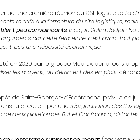
t tenue une première réunion du CSE logistique. 
La di
nts relatifs à la fermeture du site logistique, mais 
lent peu convaincants, 
indique Salim Radjah. No
arguments car cette fermeture, c’est avant tout po
rgent, pas une nécessité économique.
é en 2020 par le groupe Mobilux, par ailleurs propr
iser les moyens, au détriment des emplois
, dénonc
pôt de Saint-Georges-d’Espéranche, prévue en juill
e ainsi la direction, par une 
réorganisation des flux lo
n de deux plateformes But et Conforama, distantes
iés de Conforama subissent ce rachat
 [par Mobilux, N