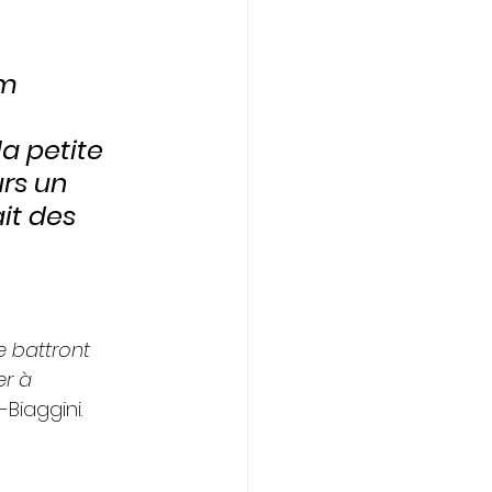
m 
a petite 
rs un 
it des 
e battront 
r à 
Biaggini.