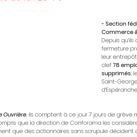
- Section féd
Commerce &
Depuis qu’ils 
fermeture pr
leur entrepôt
clef 
78 emplo
supprimés
, 
Saint-Georg
d’Espéranche
e Ouvrière
, ils comptent à ce jour 7 jours de grève
en compris que la direction de Conforama les consid
ment que des actionnaires sans scrupule décident d