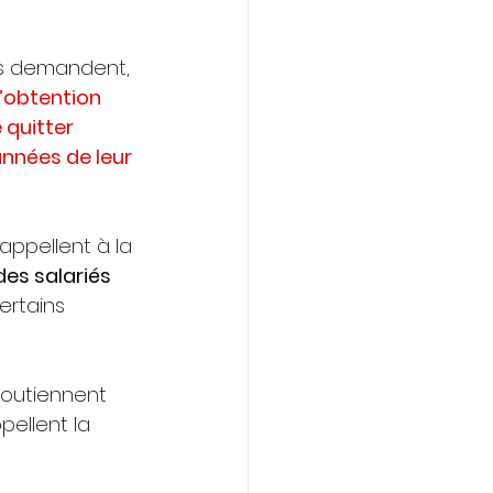
Ils demandent, 
l’obtention 
quitter 
nnées de leur 
ppellent à la 
des salariés 
ertains 
outiennent 
ellent la 