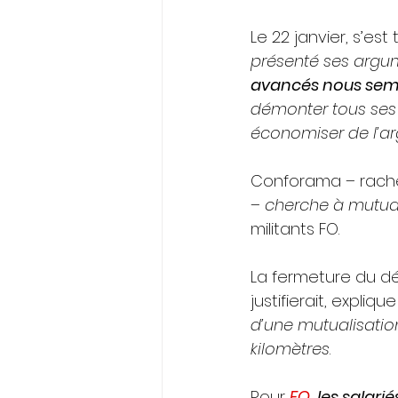
Le 22 janvier, s’es
présenté ses argume
avancés nous semb
démonter tous ses 
économiser de l’a
Conforama – rachet
– 
cherche à mutual
militants FO. 
La fermeture du dé
justifierait, expliqu
d’une mutualisatio
kilomètres
.
Pour 
FO
, 
les salar