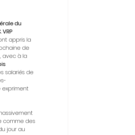
érale du 
 VRP
ont appris la 
ochaine de 
, avec à la 
is 
les salariés de 
es-
 expriment 
 massivement 
ère comme des 
u jour au 