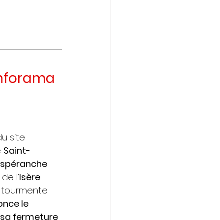
onforama 
du site 
 
Saint-
Espéranche
de l’
Isère
a tourmente 
once le 
e sa fermeture 