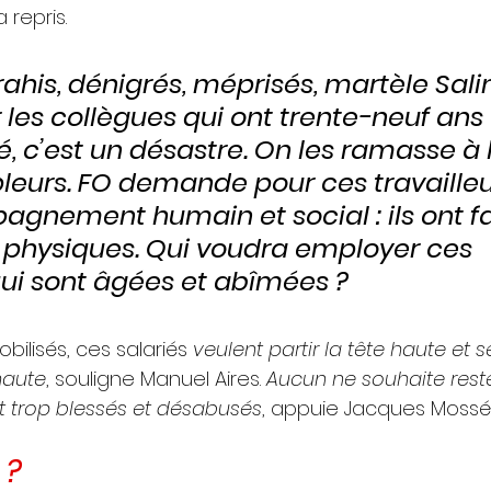
 repris. 
rahis, dénigrés, méprisés, martèle Sali
 les collègues qui ont trente-neuf ans 
, c’est un désastre. On les ramasse à l
 pleurs. FO demande pour ces travailleu
gnement humain et social : ils ont fa
s physiques. Qui voudra employer ces 
ui sont âgées et abîmées ?
bilisés, ces salariés 
veulent partir la tête haute et s
 haute
, souligne Manuel Aires. 
Aucun ne souhaite reste
t trop blessés et désabusés
, appuie Jacques Mossé-
 ?