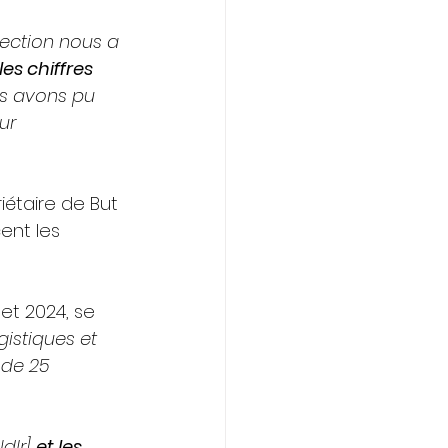
rection nous a 
les chiffres 
us avons pu 
ur 
iétaire de But 
ent les 
et 2024, se 
gistiques et 
 de 25 
dlr] 
et les 