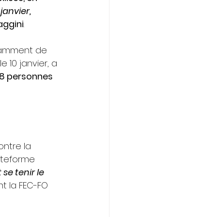
janvier, 
aggini
. 
notamment de 
 10 janvier, a 
78 personnes 
ontre la 
ateforme 
se tenir le 
nt la FEC-FO 