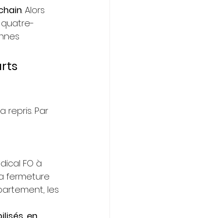
ochain
. Alors 
 quatre-
nnes 
rts 
 repris. Par 
dical FO à 
la fermeture 
artement, les 
lisés, en 