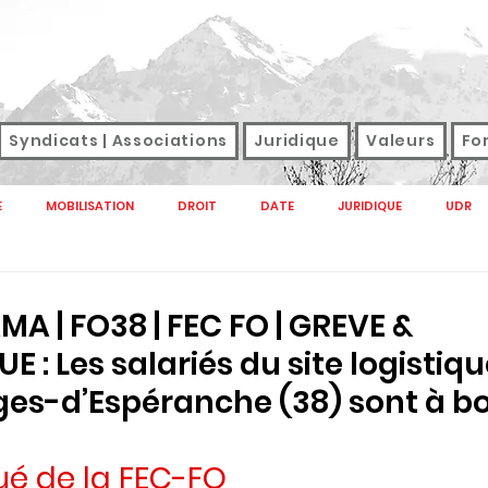
Syndicats | Associations
Juridique
Valeurs
Fo
E
MOBILISATION
DROIT
DATE
JURIDIQUE
UDR
NAL
M TAG
SANTE
SNFOLC
SNUDI
SONDAGE
 | FO38 | FEC FO | GREVE &
: Les salariés du site logistiqu
GREVE
SALAIRES
DROIT DE GREVE
SERVICES PUBLICS E
es-d’Espéranche (38) sont à b
 de la FEC-FO 
CTION PUBLIQUE 2022
SERVICE PUBLIC
HANDICAP
RETRAITE