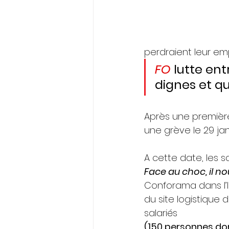
perdraient leur emp
FO
 lutte en
dignes et qu
Après une première g
une grève le 29 janvi
A cette date, les s
Face au choc, il nou
Conforama dans l’I
du site logistique
salariés 
(150 personnes don