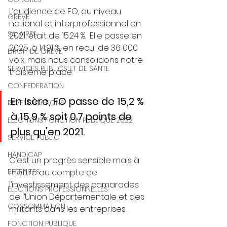
L’audience de FO, au niveau 
GREVE
national et interprofessionnel en 
SALAIRES
2021, était de 15.24 %.  Elle passe en 
2025, à 14.91 %, en recul de 36 000 
DROIT DE GREVE
voix, mais nous consolidons notre 
SERVICES PUBLICS ET DE SANTE
troisième place. 
CONFEDERATION
En Isère, FO passe de 15,2 % 
REVENDICATIONS
à 15,9 % soit 0.7 points de 
ELECTIONS FONCTION PUBLIQUE 2022
plus qu’en 2021.  
SERVICE PUBLIC
HANDICAP
C’est un progrès sensible mais à 
mettre au compte de 
RETRAITES
l’investissement des camarades 
ELECTIONS PROFESSIONNELLES
de l’Union Départementale et des 
CONSOMMATION
militants dans les entreprises. 
FONCTION PUBLIQUE