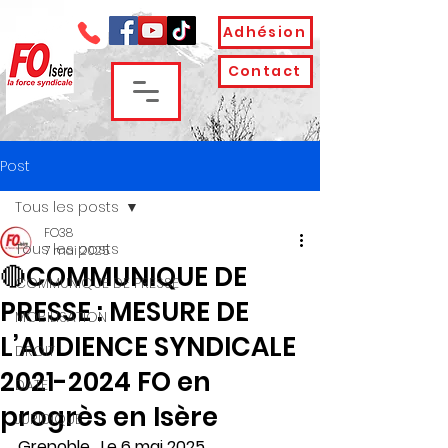
Adhésion
Contact
Post
Tous les posts
FO38
Tous les posts
7 mai 2025
🔴COMMUNIQUE DE
COMMUNIQUE DE PRESSE
PRESSE : MESURE DE
MOBILISATION
L’AUDIENCE SYNDICALE
DROIT
2021-2024 FO en
DATE
progrès en Isère
JURIDIQUE
Grenoble,  Le 6 mai 2025, 