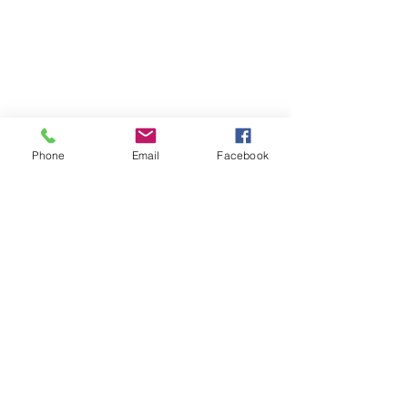
Phone
Email
Facebook
Commentaires
Rédigez un commentaire...
Communiqué :
📢COMMUNIQU