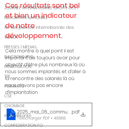
Ces résultats sont bel 
JOURNEE INTERNATIOANLE DROITS DES F
et bien un indicateur 
EDUCATION NATIONALE
de notre 
1er MAI journée internationale des
développement. 
VIDEOS
PRESSES | MEDIAS
Cela montre à quel point il est 
ELECTIONS PRO
important de toujours avoir pour 
objectif d’être plus nombreux là où 
PRIVATISATION
nous sommes implantés et d’aller à 
TPE
la rencontre des salariés là où 
nous n’avons pas encore 
PORTRAITS
d’implantation.
CSE
CHOMAGE
2025_mai_06_communiqué UD FO 38_mesure audie
.pdf
InFO Militante
Télécharger PDF • 488KB
CONFEDERATION FO