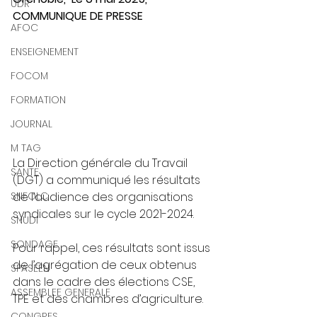
UDR
COMMUNIQUE DE PRESSE
AFOC
ENSEIGNEMENT
FOCOM
FORMATION
JOURNAL
M TAG
La Direction générale du Travail 
SANTE
(DGT) a communiqué les résultats 
de l’audience des organisations 
SNFOLC
syndicales sur le cycle 2021-2024. 
SNUDI
SONDAGE
Pour rappel, ces résultats sont issus 
de l’agrégation de ceux obtenus 
SPASEEN
dans le cadre des élections CSE, 
ASSEMBLEE GENERALE
TPE et des chambres d’agriculture. 
CONGRES