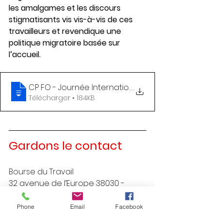
les amalgames et les discours 
stigmatisants vis vis-à-vis de ces 
travailleurs et revendique une 
politique migratoire basée sur 
l’accueil.
CP FO - Journée Internationale des Migrants_FO rev
.
Télécharger • 184KB
Gardons le contact
Bourse du Travail
32 avenue de l’Europe 38030 - 
GRENOBLE CEDEX
04 76 09 76 36 
udfo38@fo38.fr
Phone
Email
Facebook