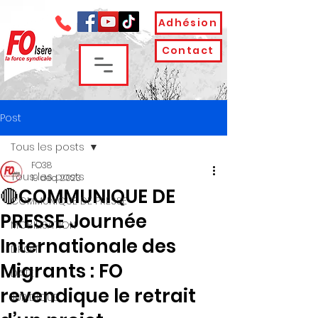
Adhésion
Contact
Post
Tous les posts
FO38
Tous les posts
19 déc. 2023
🔴COMMUNIQUE DE
COMMUNIQUE DE PRESSE
PRESSE Journée
MOBILISATION
Internationale des
DROIT
Migrants : FO
DATE
revendique le retrait
JURIDIQUE