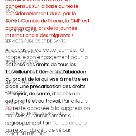
consensus sur la base du texte 
GREVE
considérablement durci par le 
Sénat. Comble de l’ironie, la CMP est 
SALAIRES
programmée lors de la journée 
DROIT DE GREVE
internationale des migrants !
SERVICES PUBLICS ET DE SANTE
A l’occasion de cette journée, FO 
CONFEDERATION
rappelle son engagement pour la 
REVENDICATIONS
défense des droits de tous les 
travailleurs et demande l’abandon 
ELECTIONS FONCTION PUBLIQUE 2022
du projet de loi qui vise à mettre en 
SERVICE PUBLIC
place une précarisation des droits 
HANDICAP
de séjour, de santé, d’accès à la 
nationalité et au travail.
 Par ailleurs, 
RETRAITES
FO
 reste opposée à la suppression 
ELECTIONS PROFESSIONNELLES
de l’AME, au durcissement du 
regroupement familial, ou encore 
CONSOMMATION
au retour du délit de séjour 
FONCTION PUBLIQUE