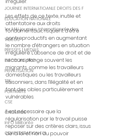
irrégulier.
JOURNEE INTERNATIOANLE DROITS DES F
Les effets de ce texte, inutile et 
EDUCATION NATIONALE
attentatoire aux droits 
1er MAI journée internationale des
fondamentaux, risquent d’être 
contreproductifs en augmentant 
VIDEOS
le nombre d’étrangers en situation 
PRESSES | MEDIAS
irrégulière. L’absence de droit et de 
recours plonge souvent les 
ELECTIONS PRO
migrants, comme les travailleurs 
PRIVATISATION
domestiques ou les travailleurs 
TPE
saisonniers, dans l’illégalité et en 
font des cibles particulièrement 
PORTRAITS
vulnérables.
CSE
Il est nécessaire que la 
CHOMAGE
régularisation par le travail puisse 
InFO Militante
reposer sur des critères clairs, issus 
de la loi et non du pouvoir 
CONFEDERATION FO