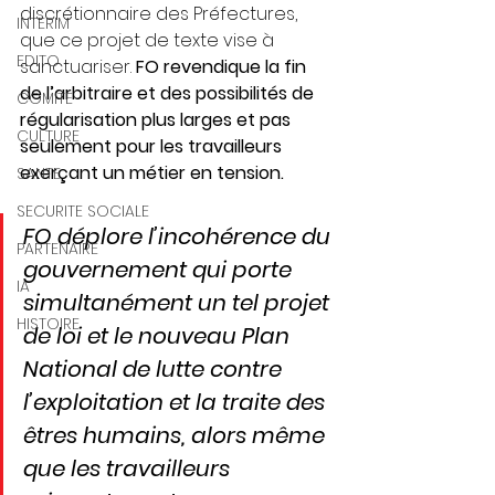
discrétionnaire des Préfectures, 
INTERIM
que ce projet de texte vise à 
EDITO
sanctuariser. 
FO revendique la fin 
de l’arbitraire et des possibilités de 
COMITE
régularisation plus larges et pas 
CULTURE
seulement pour les travailleurs 
exerçant un métier en tension.
SANTE
SECURITE SOCIALE
FO déplore l’incohérence du 
PARTENAIRE
gouvernement qui porte 
IA
simultanément un tel projet 
HISTOIRE
de loi et le nouveau Plan 
National de lutte contre 
l’exploitation et la traite des 
êtres humains, alors même 
que les travailleurs 