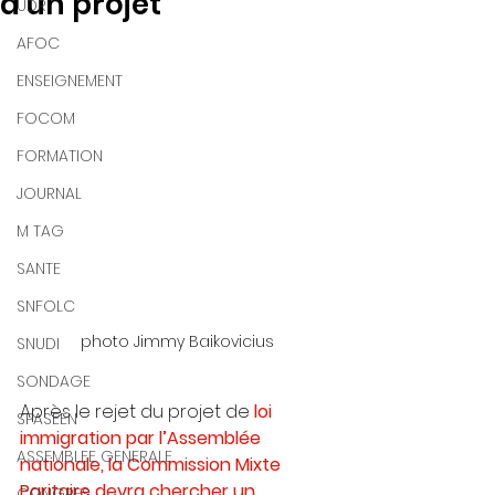
d’un projet
UDR
AFOC
ENSEIGNEMENT
FOCOM
FORMATION
JOURNAL
M TAG
SANTE
SNFOLC
photo Jimmy Baikovicius
SNUDI
SONDAGE
Après le rejet du projet de 
loi 
SPASEEN
immigration par l’Assemblée 
ASSEMBLEE GENERALE
nationale, la Commission Mixte 
Paritaire devra chercher un 
CONGRES