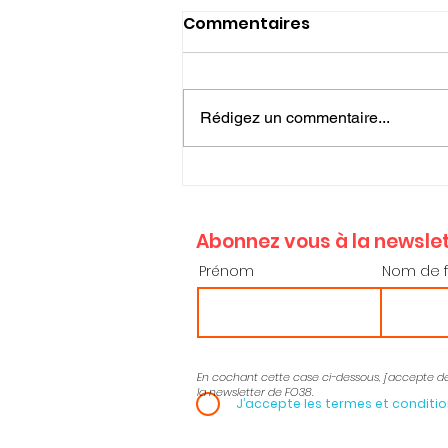
Commentaires
Rédigez un commentaire...
🔴Communiqué du
Bureau de l’Union
Départementale FO 33 :
Abonnez vous à la newslet
Près de 50 000 hectares
Prénom
Nom de f
partis en fumés
En cochant cette case ci-dessous, j’accepte d
la newsletter de FO38.
J’accepte les termes et conditi