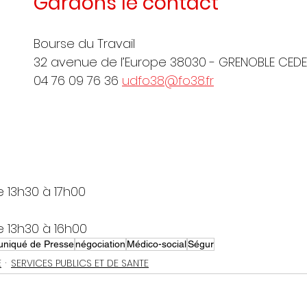
Gardons le contact
Bourse du Travail
32 avenue de l’Europe 38030 - GRENOBLE CED
04 76 09 76 36 
udfo38@fo38.fr
e 13h30 à 17h00
e 13h30 à 16h00
niqué de Presse
négociation
Médico-social
Ségur
E
SERVICES PUBLICS ET DE SANTE