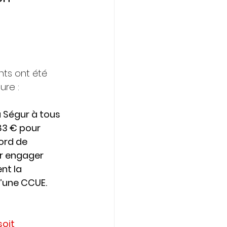
 
ts ont été 
ure :
 Ségur à tous 
183 € pour 
ord de 
 engager 
t la 
’une CCUE.
oit 