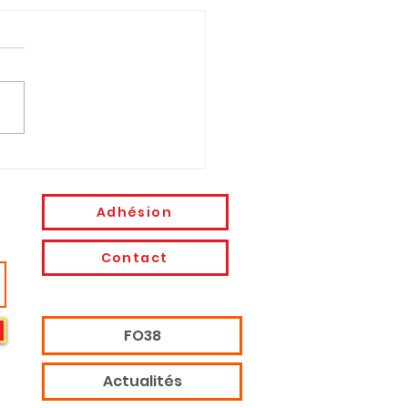
muniqué : ÉCONOMIE
UERRE, RÉPRESSION Et
OCRATIE
Adhésion
Contact
FO38
Actualités