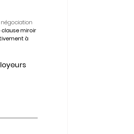
e négociation 
 clause miroir 
tivement à 
loyeurs 