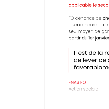
applicable, le secon
FO dénonce ce 
ch
auquel nous somme
seul moyen de garan
partir du 1er janvi
Il est de la
de lever ce 
favorableme
FNAS FO
Action sociale