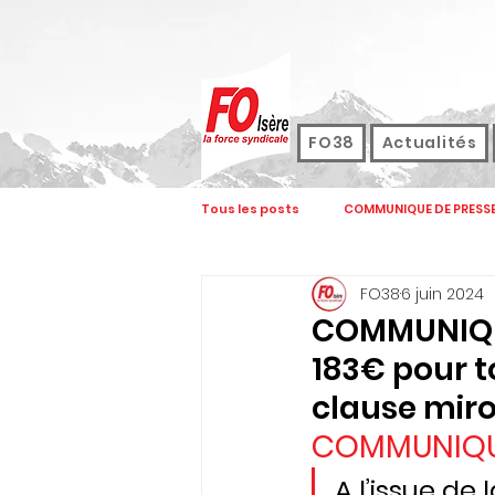
FO38
Actualités
Tous les posts
COMMUNIQUE DE PRESS
FO38
6 juin 2024
FOCOM
FORMATION
JOUR
COMMUNIQUE 
183€ pour to
ASSEMBLEE GENERALE
CONGRES
clause miro
COMMUNIQUE
REVENDICATIONS
ELECTIONS FON
A l’issue de