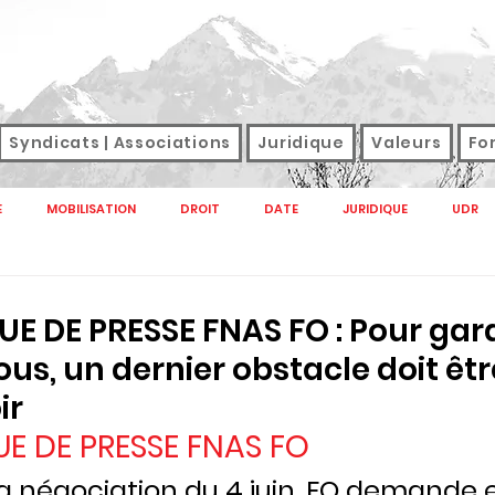
Syndicats | Associations
Juridique
Valeurs
Fo
E
MOBILISATION
DROIT
DATE
JURIDIQUE
UDR
NAL
M TAG
SANTE
SNFOLC
SNUDI
SONDAGE
DE PRESSE FNAS FO : Pour gara
us, un dernier obstacle doit être
GREVE
SALAIRES
DROIT DE GREVE
SERVICES PUBLICS E
ir
 DE PRESSE FNAS FO
CTION PUBLIQUE 2022
SERVICE PUBLIC
HANDICAP
RETRAITE
 la négociation du 4 juin, FO demande 