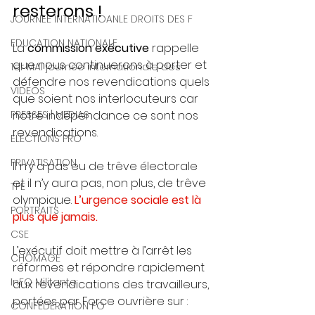
resterons ! 
JOURNEE INTERNATIOANLE DROITS DES F
EDUCATION NATIONALE
La 
commission exécutive
 rappelle 
que nous continuerons à porter et 
1er MAI journée internationale des
défendre nos revendications quels 
VIDEOS
que soient nos interlocuteurs car 
PRESSES | MEDIAS
notre indépendance ce sont nos 
revendications. 
ELECTIONS PRO
PRIVATISATION
Il n’y a pas eu de trêve électorale 
et il n’y aura pas, non plus, de trêve 
TPE
olympique.
 L’urgence sociale est là 
PORTRAITS
plus que jamais. 
CSE
L’exécutif doit mettre à l’arrêt les 
CHOMAGE
réformes et répondre rapidement 
InFO Militante
aux revendications des travailleurs, 
portées par Force ouvrière sur : 
CONFEDERATION FO