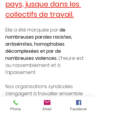
pays, jusque dans les 
collectifs de travail.
Elle a été marquée par
 de 
nombreuses paroles racistes, 
antisémites, homophobes
décomplexées et par de 
nombreuses violences.
 L’heure est 
au rassemblement et à 
l’apaisement.
Nos organisations syndicales 
s’engagent à travailler ensemble 
contre le racisme et
l’antisémitisme,
 contre toutes les 
Phone
Email
Facebook
formes de discrimination sur 
l’ensemble des lieux de travail
,
dans les entreprises comme les 