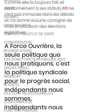
Comme elle l’a toujours fait, et 
conformément à ses statuts, 
FO
 ne 
GREVE
s’est pas immiscée dans les débats 
SALAIRES
et n’a donné aucune consigne de 
DROIT DE GREVE
vote à l’occasion des élections 
législatives. 
SERVICES PUBLICS ET DE SANTE
CONFEDERATION
A Force Ouvrière, la 
REVENDICATIONS
seule politique que 
ELECTIONS FONCTION PUBLIQUE 2022
nous pratiquons, c’est 
SERVICE PUBLIC
la politique syndicale 
HANDICAP
pour le progrès social. 
RETRAITES
Indépendants nous 
ELECTIONS PROFESSIONNELLES
sommes, 
CONSOMMATION
indépendants nous 
FONCTION PUBLIQUE