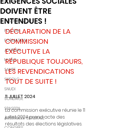
EXIGENCES SOCIALES
UDR
DOIVENT ÊTRE
AFOC
ENTENDUES !
ENSEIGNEMENT
DÉCLARATION DE LA 
FOCOM
COMMISSION 
FORMATION
EXÉCUTIVE LA 
JOURNAL
RÉPUBLIQUE TOUJOURS, 
M TAG
SANTE
LES REVENDICATIONS 
SNFOLC
TOUT DE SUITE ! 
SNUDI
11 JUILLET 2024
SONDAGE
SPASEEN
La commission exécutive réunie le 11 
juillet 2024 prend acte des 
ASSEMBLEE GENERALE
résultats des élections législatives. 
CONGRES