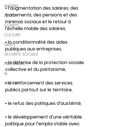
INTERIM
• l’augmentation des salaires, des 
traitements, des pensions et des 
EDITO
minimas sociaux et le retour à 
COMITE
l’échelle mobile des salaires, 
CULTURE
• la conditionnalité des aides 
SANTE
publiques aux entreprises, 
SECURITE SOCIALE
• la défense de la protection sociale 
PARTENAIRE
collective et du paritarisme, 
IA
• le renforcement des services 
HISTOIRE
publics partout sur le territoire, 
• le refus des politiques d’austérité, 
• le développement d’une véritable 
politique pour l’emploi stable avec 