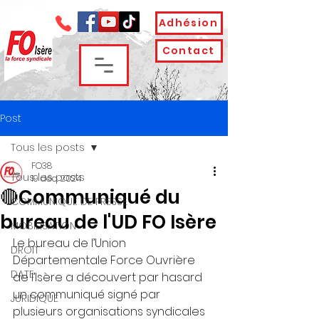
Adhésion
Contact
Post
Tous les posts
FO38
Tous les posts
19 déc. 2024
🔴Communiqué du
COMMUNIQUE DE PRESSE
bureau de l'UD FO Isère
MOBILISATION
Le bureau de l’Union 
DROIT
Départementale Force Ouvrière 
DATE
de l’Isère a découvert par hasard 
un communiqué signé par 
JURIDIQUE
plusieurs organisations syndicales 