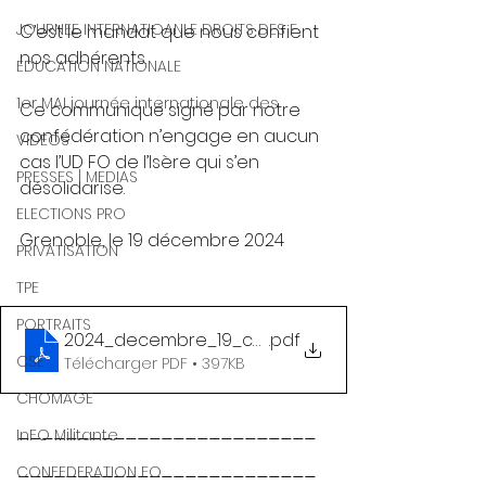
JOURNEE INTERNATIOANLE DROITS DES F
C’est le mandat que nous confient 
nos adhérents. 
EDUCATION NATIONALE
1er MAI journée internationale des
Ce communiqué signé par notre 
confédération n’engage en aucun 
VIDEOS
cas l’UD FO de l’Isère qui s’en 
PRESSES | MEDIAS
désolidarise.
ELECTIONS PRO
Grenoble, le 19 décembre 2024
PRIVATISATION
TPE
PORTRAITS
2024_decembre_19_communiqué UD FO 38_suite a
.pdf
CSE
Télécharger PDF • 397KB
CHOMAGE
-------------------------
InFO Militante
-------------------------
CONFEDERATION FO