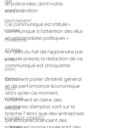
UDR
et patronales, dont notre 
confédération. 
AFOC
ENSEIGNEMENT
Ce communiqué est intitulé « 
FOCOM
communiqué à l’attention des élus 
et responsables politiques ». 
FORMATION
JOURNAL
Au-delà du fait de l’apprendre par 
voie de presse, la rédaction de ce 
M TAG
communiqué est choquante. 
SANTE
Comment parler d’intérêt général 
SNFOLC
et de performance économique 
SNUDI
alors qu’en ce moment, 
SONDAGE
notamment en Isère, des 
centaines d’emplois sont sur la 
SPASEEN
brèche ? Alors que des entreprises 
ASSEMBLEE GENERALE
bénéficiaires licencient des 
salariés en masse privilégiant des 
CONGRES