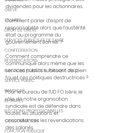
dividendes pour les actionnaires. 
GREVE
SALAIRES
Comment parler d’esprit de 
responsabilité alors que l’austérité 
DROIT DE GREVE
était au programme du 
SERVICES PUBLICS ET DE SANTE
gouvernement Barnier ? 
CONFEDERATION
Comment comprendre ce 
REVENDICATIONS
communiqué alors même que les 
services publics subissent de plein 
ELECTIONS FONCTION PUBLIQUE 2022
fouet ces politiques destructrices ? 
SERVICE PUBLIC
HANDICAP
Pour le bureau de l’UD FO Isère, le 
rôle de notre organisation 
RETRAITES
syndicale est de défendre dans 
ELECTIONS PROFESSIONNELLES
toutes les situations et 
circonstances les revendications 
CONSOMMATION
des salariés. 
FONCTION PUBLIQUE