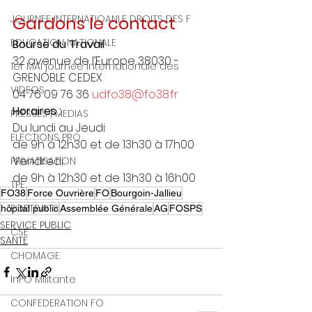
JOURNEE INTERNATIOANLE DROITS DES F
Gardons le contact
EDUCATION NATIONALE
Bourse du Travail
32 avenue de l’Europe 38030 - 
1er MAI journée internationale des
GRENOBLE CEDEX
VIDEOS
04 76 09 76 36 
udfo38@fo38.fr
Horaires :
PRESSES | MEDIAS
Du lundi au Jeudi
ELECTIONS PRO
de 9h à 12h30 et de 13h30 à 17h00
Vendredi
PRIVATISATION
de 9h à 12h30 et de 13h30 à 16h00
TPE
FO38
Force Ouvrière
FO
Bourgoin-Jallieu
PORTRAITS
hôpital public
Assemblée Générale
AG
FOSPS
SERVICE PUBLIC
CSE
SANTE
CHOMAGE
InFO Militante
CONFEDERATION FO