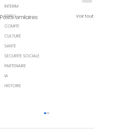
INTERIM
EDITO
Voir tout
Posts similaires
COMITE
CULTURE
SANTE
SECURITE SOCIALE
PARTENAIRE
IA
HISTOIRE