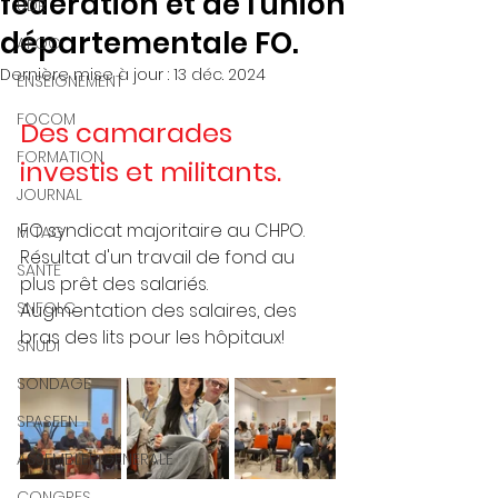
fédération et de l'union
UDR
départementale FO.
AFOC
Dernière mise à jour :
13 déc. 2024
ENSEIGNEMENT
FOCOM
Des camarades 
FORMATION
investis et militants.
JOURNAL
FO syndicat majoritaire au CHPO.
M TAG
Résultat d'un travail de fond au 
SANTE
plus prêt des salariés.
SNFOLC
Augmentation des salaires, des 
bras des lits pour les hôpitaux!
SNUDI
SONDAGE
SPASEEN
ASSEMBLEE GENERALE
CONGRES