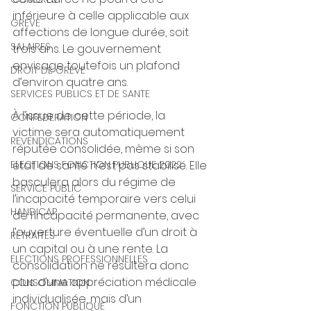
inférieure à celle applicable aux 
GREVE
affections de longue durée, soit 
SALAIRES
trois ans. Le gouvernement 
envisage toutefois un plafond 
DROIT DE GREVE
d’environ quatre ans.
SERVICES PUBLICS ET DE SANTE
À l’issue de cette période, la 
CONFEDERATION
victime sera automatiquement 
REVENDICATIONS
réputée consolidée, même si son 
ELECTIONS FONCTION PUBLIQUE 2022
état de santé n’est pas stabilisé. Elle 
basculera alors du régime de 
SERVICE PUBLIC
l’incapacité temporaire vers celui 
HANDICAP
de l’incapacité permanente, avec 
l’ouverture éventuelle d’un droit à 
RETRAITES
un capital ou à une rente. La 
ELECTIONS PROFESSIONNELLES
consolidation ne résultera donc 
plus d’une appréciation médicale 
CONSOMMATION
individualisée, mais d’un 
FONCTION PUBLIQUE