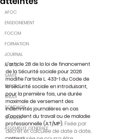
atteintes
UDR
AFOC
ENSEIGNEMENT
FOCOM
FORMATION
JOURNAL
L’article 28 de la loi de financement 
M TAG
de la Sécurité sociale pour 2026 
SANTE
modifie l’article L. 433-1 du Code de 
SNFOLC
la sécurité sociale en introduisant, 
pour la première fois, une durée 
SNUDI
maximale de versement des 
SONDAGE
indemnités journalières en cas 
d’accident du travail ou de maladie 
SPASEEN
professionnelle (AT/MP).
 Fixée par 
ASSEMBLEE GENERALE
décret et calculée de date à date, 
cette durée ne pourra être 
CONGRES