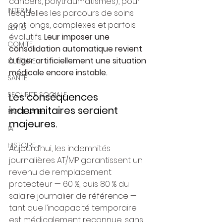
cancers, polytraumatismes), pour 
INTERIM
lesquelles les parcours de soins 
sont longs, complexes et parfois 
EDITO
évolutifs. 
Leur imposer une 
COMITE
consolidation automatique revient 
à figer artificiellement une situation 
CULTURE
médicale encore instable.
SANTE
SECURITE SOCIALE
Les conséquences 
indemnitaires seraient 
PARTENAIRE
majeures. 
IA
HISTOIRE
Aujourd’hui, les indemnités 
journalières AT/MP garantissent un 
revenu de remplacement 
protecteur — 60 %, puis 80 % du 
salaire journalier de référence — 
tant que l’incapacité temporaire 
est médicalement reconnue, sans 