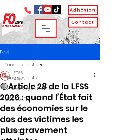
Adhésion
Contact
Post
Tous les posts
FO38
Tous les posts
8 févr.
🔴Article 28 de la LFSS
COMMUNIQUE DE PRESSE
2026 : quand l’État fait
MOBILISATION
des économies sur le
DROIT
dos des victimes les
DATE
plus gravement
JURIDIQUE