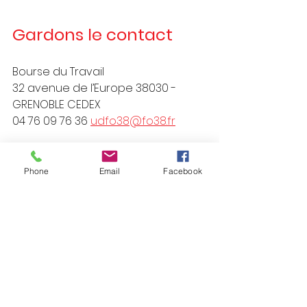
Gardons le contact
Bourse du Travail
32 avenue de l’Europe 38030 - 
GRENOBLE CEDEX
04 76 09 76 36 
udfo38@fo38.fr
Horaires :
Phone
Email
Facebook
Du lundi au Jeudi
de 9h à 12h30 et de 13h30 à 17h00
Vendredi
de 9h à 12h30 et de 13h30 à 16h00
Santé
Sécurité sociale
PLFSS2026
SANTE
CONFEDERATION FO