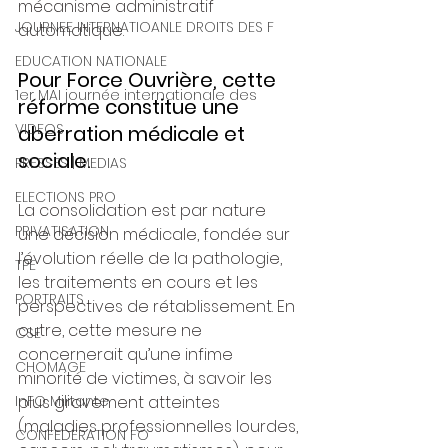
mécanisme administratif 
JOURNEE INTERNATIOANLE DROITS DES F
automatique.
EDUCATION NATIONALE
Pour Force Ouvrière, cette 
1er MAI journée internationale des
réforme constitue une 
VIDEOS
aberration médicale et 
sociale. 
PRESSES | MEDIAS
ELECTIONS PRO
La consolidation est par nature 
PRIVATISATION
une décision médicale, fondée sur 
l’évolution réelle de la pathologie, 
TPE
les traitements en cours et les 
PORTRAITS
perspectives de rétablissement. En 
outre, cette mesure ne 
CSE
concernerait qu’une infime 
CHOMAGE
minorité de victimes, à savoir les 
InFO Militante
plus gravement atteintes 
(maladies professionnelles lourdes, 
CONFEDERATION FO