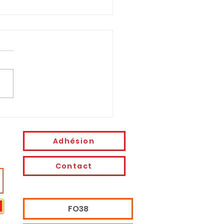
OMMUNIQUE FO Isère :
ICULE: PROTÉGER LES
ARIÉS, MAINTENANT
Adhésion
Contact
FO38