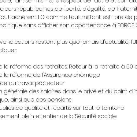
bie, l’antisémitisme, le respect de l'autre et son 
urs républicaines de liberté, d'égalité, de fraternité
out adhérent FO comme tout militant est libre de pa
 politique sans afficher son appartenance à FORCE O
vendications restent plus que jamais d'actualité, l'UD
diquer:
 la réforme des retraites. Retour à la retraite à 60 
de la réforme de l'Assurance chômage
de du travail protecteur
générale des salaires dans le privé et du point d'i
que, ainsi que des pensions
lics de qualité et répartis sur tout le territoire
ssement plein et entier de la Sécurité sociale