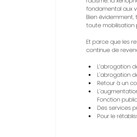
racisme, la xénopho
fondamental aux vale
Bien évidemment, t
toute mobilisation
Et parce que les re
continue de reven
L’abrogation de
L'abrogation 
Retour à un co
L'augmentation 
Fonction publi
Des services pub
Pour le rétabli