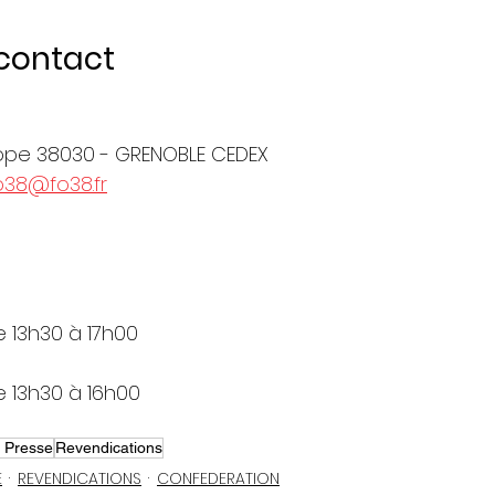
contact
rope 38030 - GRENOBLE CEDEX
o38@fo38.fr
e 13h30 à 17h00
e 13h30 à 16h00
 Presse
Revendications
E
REVENDICATIONS
CONFEDERATION