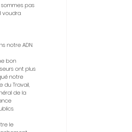
ne sommes pas 
l voudra.
ns notre ADN.
e bon 
eurs ont plus 
gué notre 
 du Travail, 
néral de la 
rance 
blics.
re le 