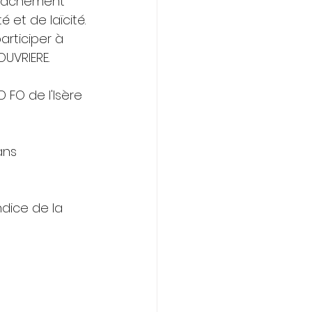
attachement 
 et de laïcité.
rticiper à 
UVRIERE.
 FO de l'Isère 
ans
ndice de la 