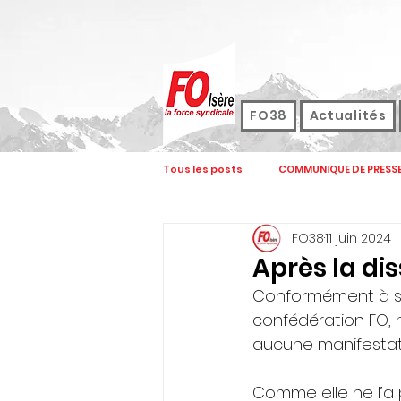
FO38
Actualités
Tous les posts
COMMUNIQUE DE PRESS
FO38
11 juin 2024
FOCOM
FORMATION
JOUR
Après la dis
Conformément à ses
ASSEMBLEE GENERALE
CONGRES
confédération FO, 
aucune manifestat
REVENDICATIONS
ELECTIONS FON
Comme elle ne l’a pa