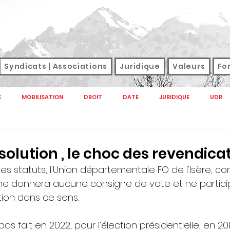
Syndicats | Associations
Juridique
Valeurs
Fo
E
MOBILISATION
DROIT
DATE
JURIDIQUE
UDR
NAL
M TAG
SANTE
SNFOLC
SNUDI
SONDAGE
solution , le choc des revendica
 statuts, l'Union départementale FO de l'Isère, co
GREVE
SALAIRES
DROIT DE GREVE
SERVICES PUBLICS E
ne donnera aucune consigne de vote et ne partici
ion dans ce sens. 
CTION PUBLIQUE 2022
SERVICE PUBLIC
HANDICAP
RETRAITE
s fait en 2022, pour l’élection présidentielle, en 201