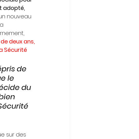
t adopté, 
un nouveau 
la 
ernement, 
 de deux ans, 
a Sécurité 
pris de 
e le 
cide du 
bien 
écurité 
ue sur des 