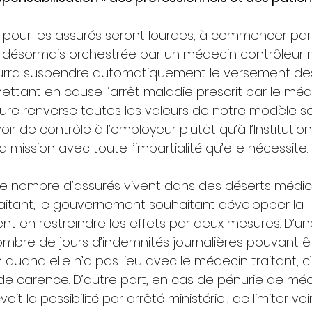
pour les assurés seront lourdes, à commencer par 
e désormais orchestrée par un médecin contrôleur
ourra suspendre automatiquement le versement des
mettant en cause l’arrêt maladie prescrit par le méd
ure renverse toutes les valeurs de notre modèle so
r de contrôle à l’employeur plutôt qu’à l’Institution
a mission avec toute l’impartialité qu’elle nécessite.
que nombre d’assurés vivent dans des déserts médic
itant, le gouvernement souhaitant développer la 
ent en restreindre les effets par deux mesures. D’un
 nombre de jours d’indemnités journalières pouvant êt
 quand elle n’a pas lieu avec le médecin traitant, c’
 de carence. D’autre part, en cas de pénurie de méd
 la possibilité par arrêté ministériel, de limiter voir