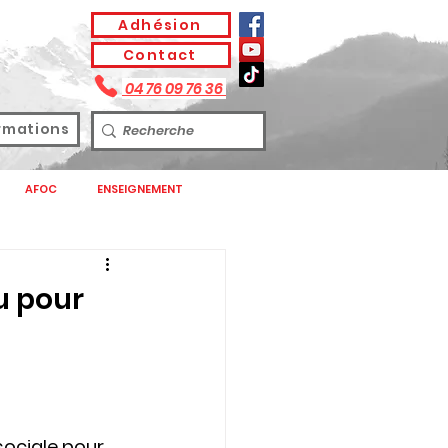
Adhésion
Contact
04 76 09 76 36
rmations
AFOC
ENSEIGNEMENT
SPASEEN
u pour
T DE SANTE
CONFEDERATION
S
sociale pour 