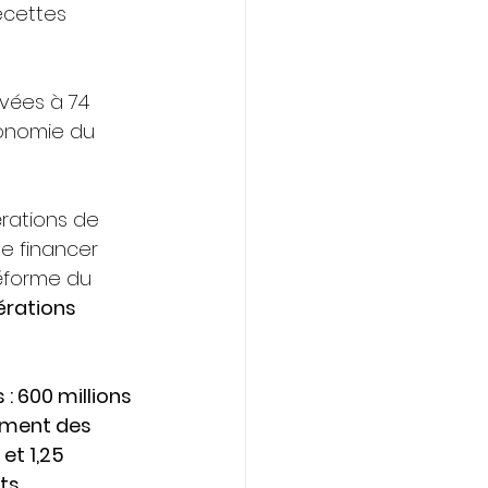
ecettes 
vées à 74 
économie du 
rations de 
de financer 
réforme du 
rations 
: 600 millions 
sement des 
et 1,25 
ts.