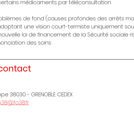
 certains médicaments par téléconsultation.
roblèmes de fond (causes profondes des arrêts mal
doptant une vision court-termiste uniquement sous
uvelle loi de financement de la Sécurité sociale ri
onciation des soins.
contact
rope 38030 - GRENOBLE CEDEX
o38@fo38.fr