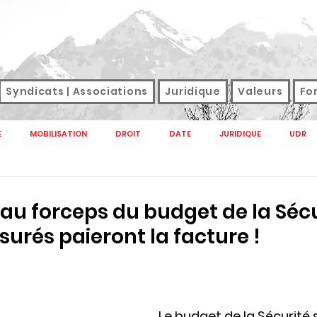
Syndicats | Associations
Juridique
Valeurs
Fo
E
MOBILISATION
DROIT
DATE
JURIDIQUE
UDR
NAL
M TAG
SANTE
SNFOLC
SNUDI
SONDAGE
au forceps du budget de la Séc
ssurés paieront la facture !
GREVE
SALAIRES
DROIT DE GREVE
SERVICES PUBLICS E
CTION PUBLIQUE 2022
SERVICE PUBLIC
HANDICAP
RETRAITE
Le budget de la Sécurité 