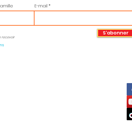
amille
E-mail
S'abonner
e recevoir
ons
Horaires :
 76 09 76 36
Du lundi au Jeudi
o38@fo38.fr
de 9h à 12h30 et de 13h30 à 17h00
Vendredi
de 9h à 12h30 et de 13h30 à 16h00