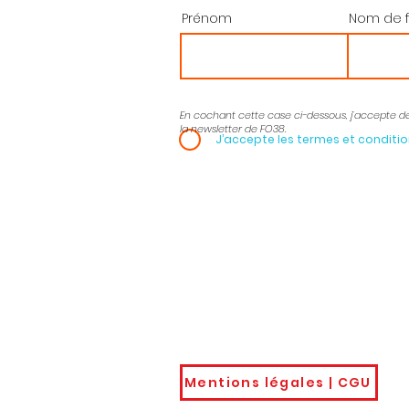
Près de 50 000 hectares
Prénom
Nom de f
partis en fumés
En cochant cette case ci-dessous, j’accepte d
la newsletter de FO38.
J’accepte les termes et conditi
Gardons le
contact
Bourse du Travail
04
32 avenue de l’Europe
udf
38030 - GRENOBLE
CEDEX
Mentions légales | CGU