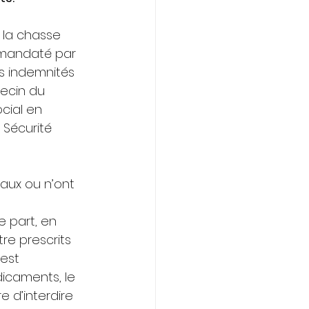
la chasse 
 mandaté par 
 indemnités 
ecin du 
cial en 
 Sécurité 
aux ou n’ont 
e part, en 
re prescrits 
est 
icaments, le 
e d’interdire 