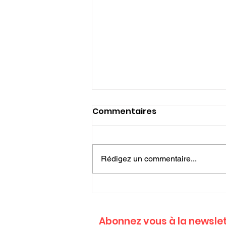
Commentaires
Rédigez un commentaire...
🔴Communiqué du
Bureau de l’Union
Départementale FO 33 :
Abonnez vous à la newslet