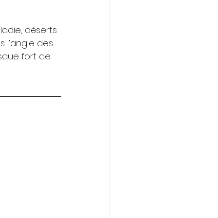
adie, déserts 
 l’angle des 
sque fort de 