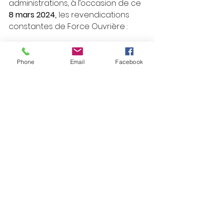
administrations, à l’occasion de ce
8 mars 2024, 
les revendications 
constantes de Force Ouvrière :
 Retrait de la contreréforme 
des retraites
Phone
Email
Facebook
 Revalorisation des métiers à 
prédominance féminine !
 Contre toutes les 
discriminations, notamment de 
genre dans les entreprises, 
contre toutes les violences 
sexistes et sexuelles !
 À travail égal, salaire égal ! 
Augmentation générale des 
salaires !
Philippe Beaufort
Secrétaire Général de l'Union 