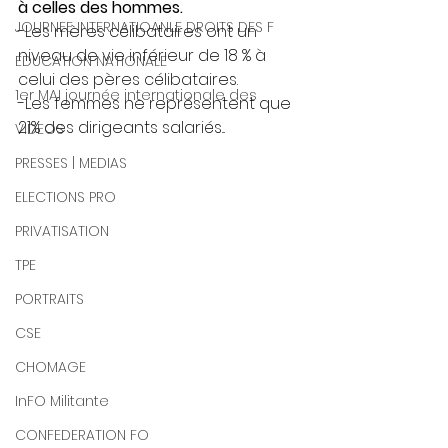
à celles des hommes.
JOURNEE INTERNATIOANLE DROITS DES F
-Les mères célibataires ont un 
niveau de vie inférieur de 18 % à 
EDUCATION NATIONALE
celui des pères célibataires.
1er MAI journée internationale des
-Les femmes ne représentent que 
21% des dirigeants salariés...
VIDEOS
PRESSES | MEDIAS
ELECTIONS PRO
PRIVATISATION
TPE
PORTRAITS
CSE
CHOMAGE
InFO Militante
CONFEDERATION FO