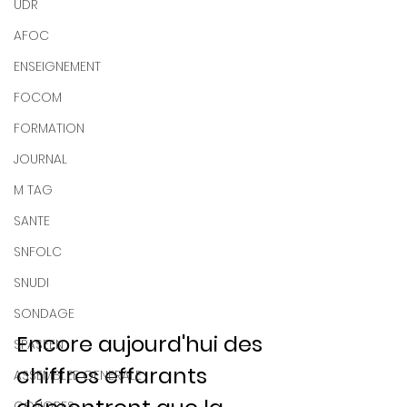
UDR
AFOC
ENSEIGNEMENT
FOCOM
FORMATION
JOURNAL
M TAG
SANTE
SNFOLC
SNUDI
SONDAGE
Encore aujourd'hui des 
SPASEEN
chiffres effarants 
ASSEMBLEE GENERALE
CONGRES