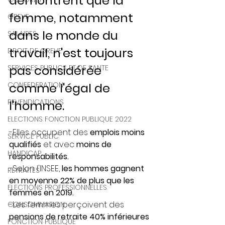
démontrent que la 
femme, notamment 
GREVE
dans le monde du 
SALAIRES
travail, n'est toujours 
DROIT DE GREVE
pas considérée 
SERVICES PUBLICS ET DE SANTE
CONFEDERATION
comme l'égal de 
REVENDICATIONS
l'homme.
ELECTIONS FONCTION PUBLIQUE 2022
-Elles occupent des 
emplois moins 
SERVICE PUBLIC
qualifiés
 et avec 
moins de 
HANDICAP
responsabilités.
-Selon l'INSEE,
 les hommes gagnent 
RETRAITES
en moyenne 22% de plus que les 
ELECTIONS PROFESSIONNELLES
femmes en 2019.
-Les femmes perçoivent des
CONSOMMATION
pensions de retraite 40% inférieures 
FONCTION PUBLIQUE