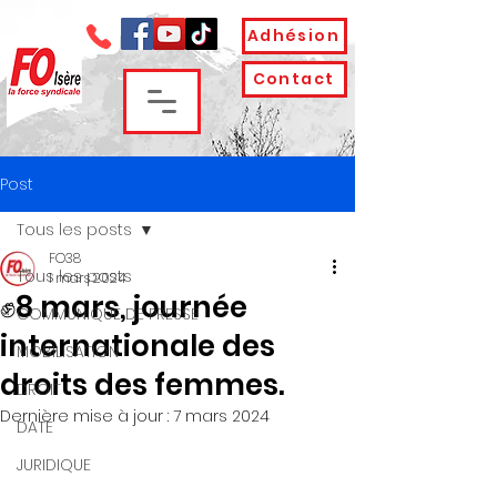
Adhésion
Contact
Post
Tous les posts
FO38
Tous les posts
1 mars 2024
✊8 mars, journée
COMMUNIQUE DE PRESSE
internationale des
MOBILISATION
droits des femmes.
DROIT
Dernière mise à jour :
7 mars 2024
DATE
JURIDIQUE