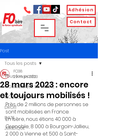
Adhésion
Contact
Post
Tous les posts
FO38
Tous les posts
29 mars 2023
28 mars 2023 : encore
COMMUNIQUE DE PRESSE
et toujours mobilisés !
MOBILISATION
Près de 2 millions de personnes se 
DROIT
sont mobilisées en France.
DATE
En Isère, nous étions 40 000 à 
Grenoble, 8 000 à Bourgoin-Jallieu, 
JURIDIQUE
2 000 à Vienne et 500 à Saint- 