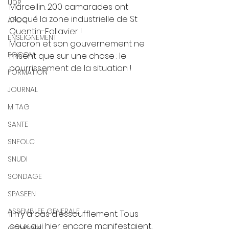
UDR
Marcellin. 200 camarades ont 
bloqué la zone industrielle de St 
AFOC
Quentin-Fallavier ! 
ENSEIGNEMENT
Macron et son gouvernement ne 
FOCOM
misent que sur une chose : le 
pourrissement de la situation !
FORMATION
JOURNAL
M TAG
SANTE
SNFOLC
SNUDI
SONDAGE
SPASEEN
ASSEMBLEE GENERALE
Il n’y a pas d’essoufflement. Tous 
ceux qui hier encore manifestaient, 
CONGRES