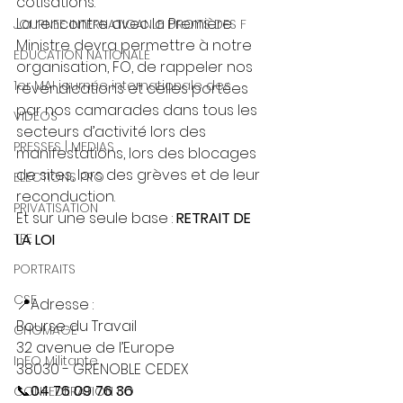
cotisations.
La rencontre avec la Première 
JOURNEE INTERNATIOANLE DROITS DES F
Ministre devra permettre à notre 
EDUCATION NATIONALE
organisation, FO, de rappeler nos 
1er MAI journée internationale des
revendications et celles portées 
par nos camarades dans tous les 
VIDEOS
secteurs d’activité lors des 
PRESSES | MEDIAS
manifestations, lors des blocages 
de sites, lors des grèves et de leur 
ELECTIONS PRO
reconduction.
PRIVATISATION
Et sur une seule base : 
RETRAIT DE 
TPE
LA LOI
PORTRAITS
CSE
📍Adresse : 
Bourse du Travail
CHOMAGE
32 avenue de l’Europe
InFO Militante
38030 - GRENOBLE CEDEX
📞
04 76 09 76 36
CONFEDERATION FO