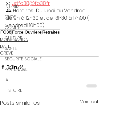
📧 
udfo38@fo38.fr
INTERIM
🕰️ Horaires : Du lundi au Vendredi 
EDITO
de 9h à 12h30 et de 13h30 à 17h00 ( 
vendredi 16h00)
COMITE
FO38
Force Ouvrière
Retraites
CULTURE
MOBILISATION
DATE
SANTE
GREVE
SECURITE SOCIALE
PARTENAIRE
IA
HISTOIRE
Voir tout
Posts similaires