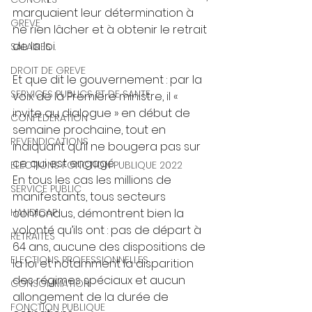
marquaient leur détermination à 
GREVE
ne rien lâcher et à obtenir le retrait 
de la loi. 
SALAIRES
DROIT DE GREVE
Et que dit le gouvernement : par la 
SERVICES PUBLICS ET DE SANTE
voix de la Première ministre, il « 
invite au dialogue » en début de 
CONFEDERATION
semaine prochaine, tout en 
REVENDICATIONS
indiquant qu’il ne bougera pas sur 
ce qui est engagé.
ELECTIONS FONCTION PUBLIQUE 2022
En tous les cas les millions de 
SERVICE PUBLIC
manifestants, tous secteurs 
HANDICAP
confondus, démontrent bien la 
volonté qu’ils ont : pas de départ à 
RETRAITES
64 ans, aucune des dispositions de 
ELECTIONS PROFESSIONNELLES
la loi et notamment la disparition 
des régimes spéciaux et aucun 
CONSOMMATION
allongement de la durée de 
FONCTION PUBLIQUE