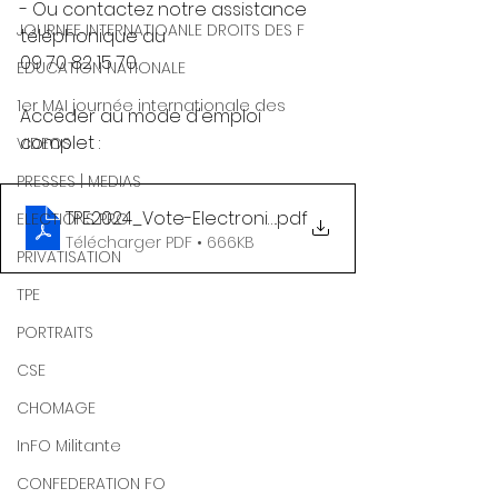
- Ou contactez notre assistance 
JOURNEE INTERNATIOANLE DROITS DES F
téléphonique au
09 70 82 15 70.
EDUCATION NATIONALE
1er MAI journée internationale des
Accéder au mode d'emploi 
complet :
VIDEOS
PRESSES | MEDIAS
TPE2024_Vote-Electronique
.pdf
ELECTIONS PRO
Télécharger PDF • 666KB
PRIVATISATION
TPE
PORTRAITS
CSE
CHOMAGE
InFO Militante
CONFEDERATION FO