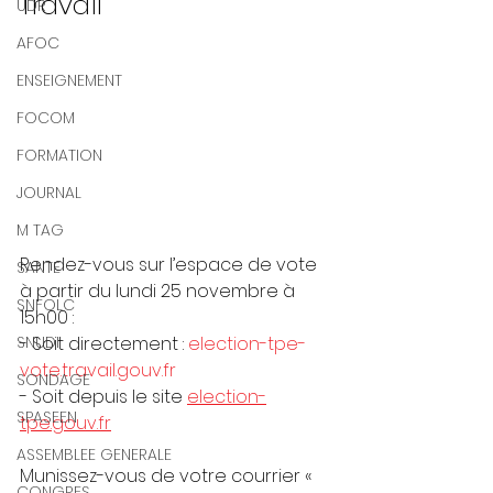
Travail
UDR
AFOC
ENSEIGNEMENT
FOCOM
FORMATION
JOURNAL
M TAG
Rendez-vous sur l’espace de vote 
SANTE
à partir du lundi 25 novembre à 
SNFOLC
15h00 :
SNUDI
- Soit directement : 
election-tpe-
vote.travail.gouv.fr
SONDAGE
- Soit depuis le site 
election-
SPASEEN
tpe.gouv.fr
ASSEMBLEE GENERALE
Munissez-vous de votre courrier « 
CONGRES