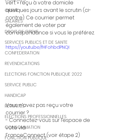
vert » reçu à votre domicile 
quelques jours avant le scrutin (ci-
GREVE
contre). Ce courrier permet 
SALAIRES
également de voter par
DROIT DE GREVE
correspondance si vous le préférez.
SERVICES PUBLICS ET DE SANTE
https://youtu.be/fHFohbdPNQI
CONFEDERATION
REVENDICATIONS
ELECTIONS FONCTION PUBLIQUE 2022
SERVICE PUBLIC
HANDICAP
Vous n’avez pas reçu votre 
RETRAITES
courrier ?
ELECTIONS PROFESSIONNELLES
- Connectez-vous sur l’espace de 
vote via
CONSOMMATION
FranceConnect (voir étape 2)
FONCTION PUBLIQUE