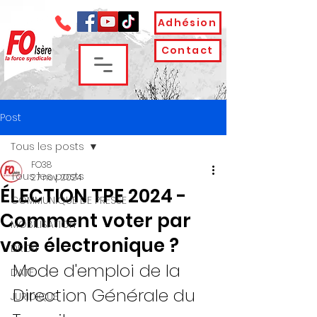
Adhésion
Contact
Post
Tous les posts
FO38
Tous les posts
27 nov. 2024
ÉLECTION TPE 2024 -
COMMUNIQUE DE PRESSE
Comment voter par
MOBILISATION
voie électronique ?
DROIT
Mode d'emploi de la 
DATE
Direction Générale du 
JURIDIQUE