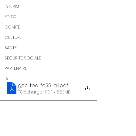
INTERIM
EDITO
COMITE
CULTURE
SANTE
SECURITE SOCIALE
PARTENAIRE
IA
doc-tpe-fo38-a4
.pdf
HISTOIRE
Télécharger PDF • 5.63MB